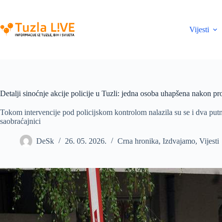
Skip
to
content
Vijesti
Detalji sinoćnje akcije policije u Tuzli: jedna osoba uhapšena nakon p
Tokom intervencije pod policijskom kontrolom nalazila su se i dva putn
saobraćajnici
DeSk
26. 05. 2026.
Crna hronika
,
Izdvajamo
,
Vijesti