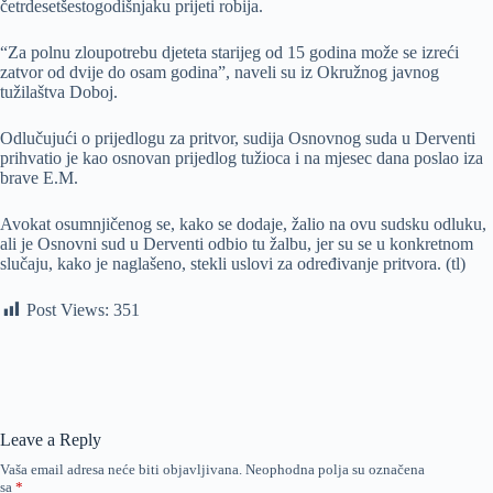
četrdesetšestogodišnjaku prijeti robija.
“Za polnu zloupotrebu djeteta starijeg od 15 godina može se izreći
zatvor od dvije do osam godina”, naveli su iz Okružnog javnog
tužilaštva Doboj.
Odlučujući o prijedlogu za pritvor, sudija Osnovnog suda u Derventi
prihvatio je kao osnovan prijedlog tužioca i na mjesec dana poslao iza
brave E.M.
Avokat osumnjičenog se, kako se dodaje, žalio na ovu sudsku odluku,
ali je Osnovni sud u Derventi odbio tu žalbu, jer su se u konkretnom
slučaju, kako je naglašeno, stekli uslovi za određivanje pritvora. (tl)
Post Views:
351
Leave a Reply
Vaša email adresa neće biti objavljivana.
Neophodna polja su označena
sa
*