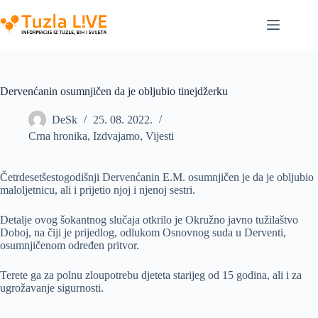
Skip
to
content
Dervenćanin osumnjičen da je obljubio tinejdžerku
DeSk
25. 08. 2022.
Crna hronika
,
Izdvajamo
,
Vijesti
Četrdesetšestogodišnji Dervenćanin E.M. osumnjičen je da je obljubio
maloljetnicu, ali i prijetio njoj i njenoj sestri.
Detalje ovog šokantnog slučaja otkrilo je Okružno javno tužilaštvo
Doboj, na čiji je prijedlog, odlukom Osnovnog suda u Derventi,
osumnjičenom određen pritvor.
Terete ga za polnu zloupotrebu djeteta starijeg od 15 godina, ali i za
ugrožavanje sigurnosti.