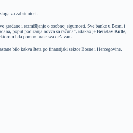
zloga za zabrinutost.
sve građane i razmišljanje o osobnoj sigurnosti. Sve banke u Bosni i
ađana, poput podizanja novca sa računa“, istakao je
Berislav Kutle
,
ektorom i da pomno prate sva dešavanja.
tane bilo kakva šteta po finansijski sektor Bosne i Hercegovine,