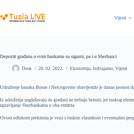
Skip
to
content
Vijesti
Depoziti građana u svim bankama su sigurni, pa i u Sberbanci
Desk
28. 02. 2022.
Ekonomija
,
Izdvajamo
,
Vijesti
Udruženje banaka Bosne i Hercegovine obavijestilo je danas javnost d
Iz udruženja naglašavaju da građani ne trebaju brinuti, jer ruskog el
upravljanje Sberbankama u oba entiteta.
Ovom odlukom prekinuta je veza s ruskim vlasnikom i eventualno prop