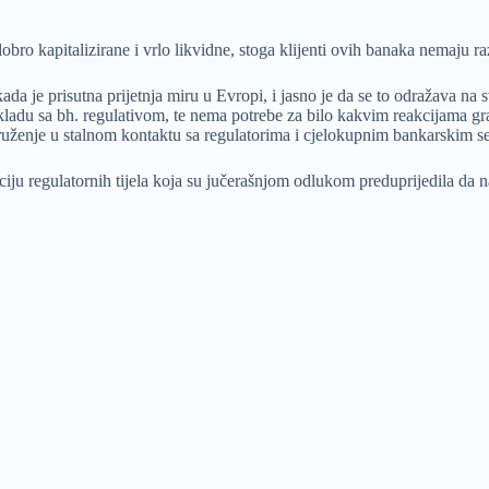
bro kapitalizirane i vrlo likvidne, stoga klijenti ovih banaka nemaju ra
da je prisutna prijetnja miru u Evropi, i jasno je da se to odražava na 
kladu sa bh. regulativom, te nema potrebe za bilo kakvim reakcijama gr
ruženje u stalnom kontaktu sa regulatorima i cjelokupnim bankarskim s
 regulatornih tijela koja su jučerašnjom odlukom preduprijedila da nas