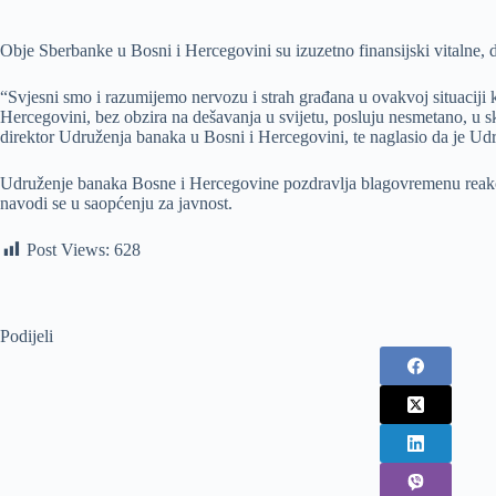
Obje Sberbanke u Bosni i Hercegovini su izuzetno finansijski vitalne, do
“Svjesni smo i razumijemo nervozu i strah građana u ovakvoj situaciji ka
Hercegovini, bez obzira na dešavanja u svijetu, posluju nesmetano, u s
direktor Udruženja banaka u Bosni i Hercegovini, te naglasio da je Ud
Udruženje banaka Bosne i Hercegovine pozdravlja blagovremenu reakciju
navodi se u saopćenju za javnost.
Post Views:
628
Podijeli