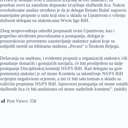
poseban osvrt na zatražene dopunske izvještaje službenih lica. Nakon
sveobuhvatne analize utvrđeno je da je delegat Renato Buhić napravio
materijalne propuste u radu koji nisu u skladu sa Uputstvom o vršenju
dužnosti delegata na utakmicama Wwin lige BiH.
Zbog nesprovođenja odredbi propisanih ovim Uputstvom, kao i
pogrešno utvrđenim procedurama u postupanju, delegat je
prouzrokovao privremeno zaustavljanje utakmice nakon koje su
uslijedili neredi na tribinama stadiona „Pecara“ u Širokom Brijegu.
Dešavanja na stadionu, i evidentni propusti u organizaciji utakmice i/ili
ponašanje domaćih i gostujućih navijača, će biti proslijeđeni na dalje
postupanje Disciplinskoj komisiji NS/FS BiH. Rad delegata na gore
pomenutoj utakmici je od strane Komiteta za takmičenje NS/FS BiH
ocijenjen negativnom ocjenom, a isti će biti sakcionisan u skladu sa
važećim propisima NS/FS BiH. Ispravnost postupanja od strane ostalih
službenih lica će biti analizirana od strane nadležnih komiteta”. (nsbih)
Post Views:
358