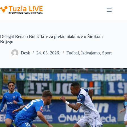
Skip
to
content
Delegat Renato Buhić kriv za prekid utakmice u Širokom
Brijegu
Desk
24. 03. 2026.
Fudbal
,
Izdvajamo
,
Sport