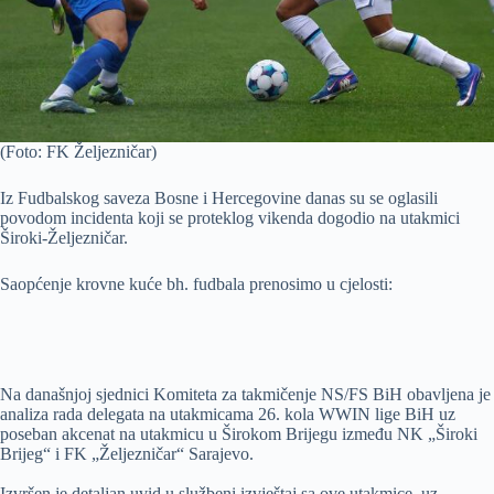
(Foto: FK Željezničar)
Iz Fudbalskog saveza Bosne i Hercegovine danas su se oglasili
povodom incidenta koji se proteklog vikenda dogodio na utakmici
Široki-Željezničar.
Saopćenje krovne kuće bh. fudbala prenosimo u cjelosti:
Na današnjoj sjednici Komiteta za takmičenje NS/FS BiH obavljena je
analiza rada delegata na utakmicama 26. kola WWIN lige BiH uz
poseban akcenat na utakmicu u Širokom Brijegu između NK „Široki
Brijeg“ i FK „Željezničar“ Sarajevo.
Izvršen je detaljan uvid u službeni izvještaj sa ove utakmice, uz