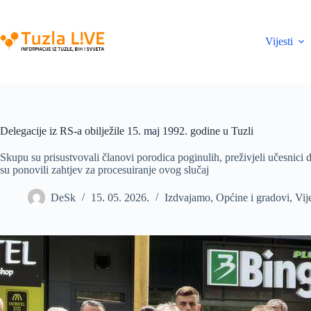
Skip
to
content
Vijesti
Delegacije iz RS-a obilježile 15. maj 1992. godine u Tuzli
Skupu su prisustvovali članovi porodica poginulih, preživjeli učesnici 
su ponovili zahtjev za procesuiranje ovog slučaj
DeSk
15. 05. 2026.
Izdvajamo
,
Općine i gradovi
,
Vije