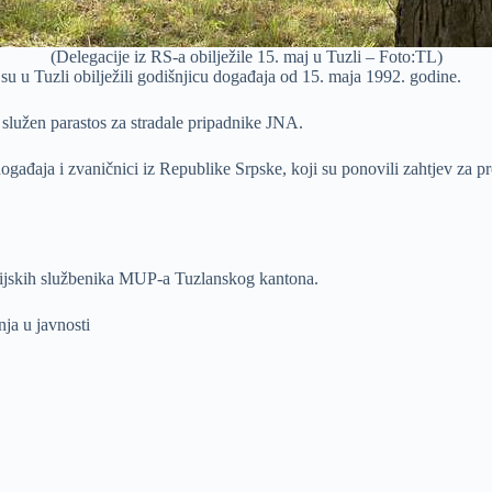
(Delegacije iz RS-a obilježile 15. maj u Tuzli – Foto:TL)
 su u Tuzli obilježili godišnjicu događaja od 15. maja 1992. godine.
 služen parastos za stradale pripadnike JNA.
događaja i zvaničnici iz Republike Srpske, koji su ponovili zahtjev za p
icijskih službenika MUP-a Tuzlanskog kantona.
nja u javnosti