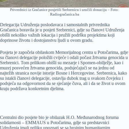
Privrednici iz Gračanice posjetili Srebrenicu i uručili donaciju – Foto:
Radiogračanica.ba
Delegacija Udruženja poslodavaca i samostalnih privrednika
Gračanica boravila je u posjeti Srebrenici, gdje su članovi Udruženja
obišli nekoliko važnih lokacija i pružili podršku projektima koji
doprinose životu i dostojanstvu ljudi u ovom gradu.
Posjeta je započela obilaskom Memorijalnog centra u Potočarima, gdje
su članovi delegacije položili cvijeće i odali počast žrtvama genocida u
Srebrenici. Tom prilikom obišli su mezarje i Spomen-obilježje, kao i
muzej posvećen žrtvama genocida, podsjećajući se na jednu od
najtežih stranica novije istorije Bosne i Hercegovine. Srebrenica, kako
su istakli članovi delegacije, ostavlja dubok trag u svakom čovjeku i
podsjeća na odgovornost da se sjećanje čuva, ali i da se život u ovom
kraju podržava konkretnim djelima.
Centralni dio posjete bio je obilazak H.O. Međunarodnog foruma
solidarnosti – EMMAUS u Potočarima, gdje su predstavnici
Udruženja imali priliku upoznati se sa brojnim humanitarnim