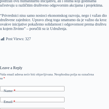
podržali ovu humanitarnu inicijativu, ali i onima koji godinama
učestvuju u različitim društveno odgovornim akcijama i projektima.
“Privrednici nisu samo nosioci ekonomskog razvoja, nego i važan dio
društvene zajednice. Upravo zbog toga smatramo da je važno da kroz
ovakve inicijative pokažemo solidarnost i odgovornost prema društvu
u kojem živimo” – poručili su iz Udruženja.
Post Views:
327
Leave a Reply
Vaša email adresa neće biti objavljivana.
Neophodna polja su označena
sa
*
Name
*
Email
*