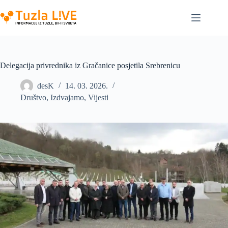
Skip
to
content
Delegacija privrednika iz Gračanice posjetila Srebrenicu
desK
14. 03. 2026.
Društvo
,
Izdvajamo
,
Vijesti