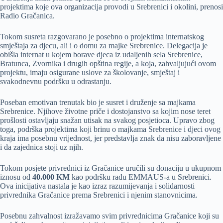
projektima koje ova organizacija provodi u Srebrenici i okolini, prenosi
Radio Gračanica.
Tokom susreta razgovarano je posebno o projektima internatskog
smještaja za djecu, ali i o domu za majke Srebrenice. Delegacija je
obišla internat u kojem borave djeca iz udaljenih sela Srebrenice,
Bratunca, Zvornika i drugih opština regije, a koja, zahvaljujući ovom
projektu, imaju osigurane uslove za školovanje, smještaj i
svakodnevnu podršku u odrastanju.
Poseban emotivan trenutak bio je susret i druženje sa majkama
Srebrenice. Njihove životne priče i dostojanstvo sa kojim nose teret
prošlosti ostavljaju snažan utisak na svakog posjetioca. Upravo zbog
toga, podrška projektima koji brinu o majkama Srebrenice i djeci ovog
kraja ima posebnu vrijednost, jer predstavlja znak da nisu zaboravljene
i da zajednica stoji uz njih.
Tokom posjete privrednici iz Gračanice uručili su donaciju u ukupnom
iznosu od
40.000 KM
kao podršku radu EMMAUS-a u Srebrenici.
Ova inicijativa nastala je kao izraz razumijevanja i solidarnosti
privrednika Gračanice prema Srebrenici i njenim stanovnicima.
Posebnu zahvalnost izražavamo svim privrednicima Gračanice koji su