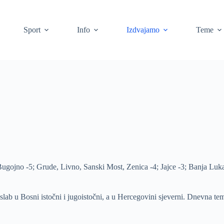
Sport
Info
Izdvajamo
Teme
Bugojno -5; Grude, Livno, Sanski Most, Zenica -4; Jajce -3; Banja Luka,
lab u Bosni istočni i jugoistočni, a u Hercegovini sjeverni. Dnevna te