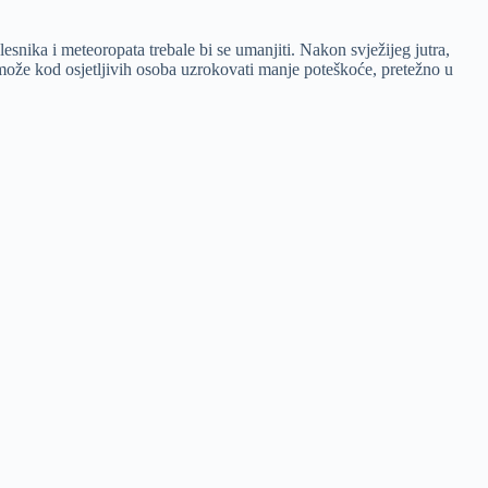
esnika i meteoropata trebale bi se umanjiti. Nakon svježijeg jutra,
 može kod osjetljivih osoba uzrokovati manje poteškoće, pretežno u