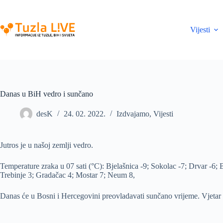
Skip
to
content
Vijesti
Danas u BiH vedro i sunčano
desK
24. 02. 2022.
Izdvajamo
,
Vijesti
Jutros je u našoj zemlji vedro.
Temperature zraka u 07 sati (°C): Bjelašnica -9; Sokolac -7; Drvar -6; 
Trebinje 3; Gradačac 4; Mostar 7; Neum 8,
Danas će u Bosni i Hercegovini preovladavati sunčano vrijeme. Vjetar s