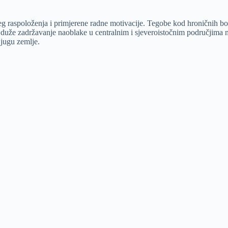
jeg raspoloženja i primjerene radne motivacije. Tegobe kod hroničnih bol
to duže zadržavanje naoblake u centralnim i sjeveroistočnim područjima
 jugu zemlje.