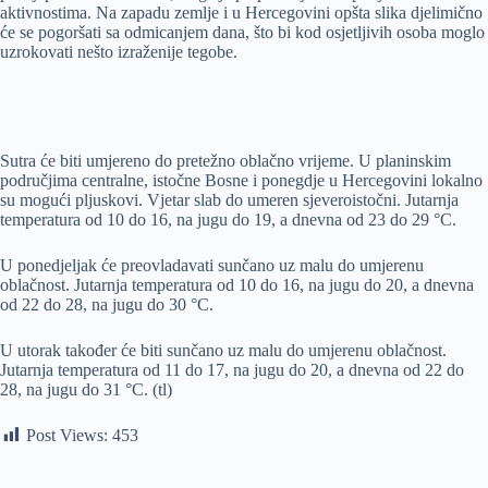
aktivnostima. Na zapadu zemlje i u Hercegovini opšta slika djelimično
će se pogoršati sa odmicanjem dana, što bi kod osjetljivih osoba moglo
uzrokovati nešto izraženije tegobe.
Sutra će biti umjereno do pretežno oblačno vrijeme. U planinskim
područjima centralne, istočne Bosne i ponegdje u Hercegovini lokalno
su mogući pljuskovi. Vjetar slab do umeren sjeveroistočni. Jutarnja
temperatura od 10 do 16, na jugu do 19, a dnevna od 23 do 29 °C.
U ponedjeljak će preovladavati sunčano uz malu do umjerenu
oblačnost. Jutarnja temperatura od 10 do 16, na jugu do 20, a dnevna
od 22 do 28, na jugu do 30 °C.
U utorak također će biti sunčano uz malu do umjerenu oblačnost.
Jutarnja temperatura od 11 do 17, na jugu do 20, a dnevna od 22 do
28, na jugu do 31 °C. (tl)
Post Views:
453