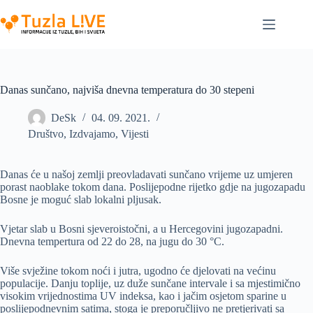
Skip
to
content
Danas sunčano, najviša dnevna temperatura do 30 stepeni
DeSk
04. 09. 2021.
Društvo
,
Izdvajamo
,
Vijesti
Danas će u našoj zemlji preovladavati sunčano vrijeme uz umjeren
porast naoblake tokom dana. Poslijepodne rijetko gdje na jugozapadu
Bosne je moguć slab lokalni pljusak.
Vjetar slab u Bosni sjeveroistočni, a u Hercegovini jugozapadni.
Dnevna tempertura od 22 do 28, na jugu do 30 °C.
Više svježine tokom noći i jutra, ugodno će djelovati na većinu
populacije. Danju toplije, uz duže sunčane intervale i sa mjestimično
visokim vrijednostima UV indeksa, kao i jačim osjetom sparine u
poslijepodnevnim satima, stoga je preporučljivo ne pretjerivati sa