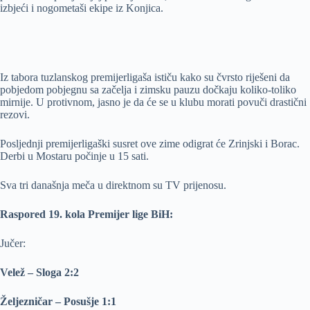
izbjeći i nogometaši ekipe iz Konjica.
Iz tabora tuzlanskog premijerligaša ističu kako su čvrsto riješeni da
pobjedom pobjegnu sa začelja i zimsku pauzu dočkaju koliko-toliko
mirnije. U protivnom, jasno je da će se u klubu morati povuči drastični
rezovi.
Posljednji premijerligaški susret ove zime odigrat će Zrinjski i Borac.
Derbi u Mostaru počinje u 15 sati.
Sva tri današnja meča u direktnom su TV prijenosu.
Raspored 19. kola Premijer lige BiH:
Jučer:
Velež – Sloga 2:2
Željezničar – Posušje 1:1