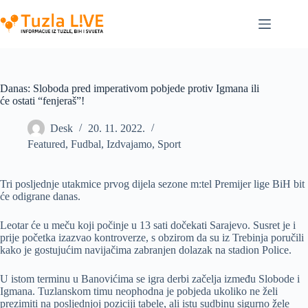
Skip
to
content
Danas: Sloboda pred imperativom pobjede protiv Igmana ili
će ostati “fenjeraš”!
Desk
20. 11. 2022.
Featured
,
Fudbal
,
Izdvajamo
,
Sport
Tri posljednje utakmice prvog dijela sezone m:tel Premijer lige BiH bit
će odigrane danas.
Leotar će u meču koji počinje u 13 sati dočekati Sarajevo. Susret je i
prije početka izazvao kontroverze, s obzirom da su iz Trebinja poručili
kako je gostujućim navijačima zabranjen dolazak na stadion Police.
U istom terminu u Banovićima se igra derbi začelja između Slobode i
Igmana. Tuzlanskom timu neophodna je pobjeda ukoliko ne želi
prezimiti na posljednjoj poziciji tabele, ali istu sudbinu sigurno žele