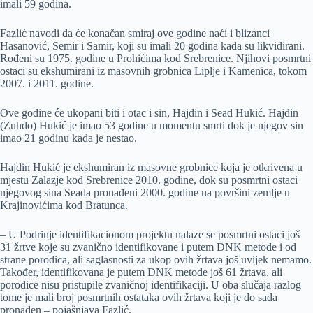
imali 59 godina.
Fazlić navodi da će konačan smiraj ove godine naći i blizanci
Hasanović, Semir i Samir, koji su imali 20 godina kada su likvidirani.
Rođeni su 1975. godine u Prohićima kod Srebrenice. Njihovi posmrtni
ostaci su ekshumirani iz masovnih grobnica Liplje i Kamenica, tokom
2007. i 2011. godine.
Ove godine će ukopani biti i otac i sin, Hajdin i Sead Hukić. Hajdin
(Zuhdo) Hukić je imao 53 godine u momentu smrti dok je njegov sin
imao 21 godinu kada je nestao.
Hajdin Hukić je ekshumiran iz masovne grobnice koja je otkrivena u
mjestu Zalazje kod Srebrenice 2010. godine, dok su posmrtni ostaci
njegovog sina Seada pronađeni 2000. godine na površini zemlje u
Krajinovićima kod Bratunca.
– U Podrinje identifikacionom projektu nalaze se posmrtni ostaci još
31 žrtve koje su zvanično identifikovane i putem DNK metode i od
strane porodica, ali saglasnosti za ukop ovih žrtava još uvijek nemamo.
Također, identifikovana je putem DNK metode još 61 žrtava, ali
porodice nisu pristupile zvaničnoj identifikaciji. U oba slučaja razlog
tome je mali broj posmrtnih ostataka ovih žrtava koji je do sada
pronađen – pojašnjava Fazlić.