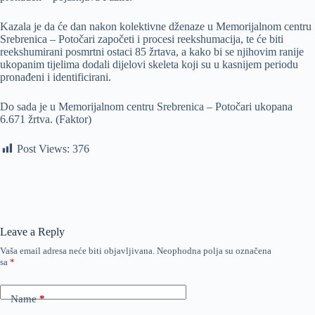
Kazala je da će dan nakon kolektivne dženaze u Memorijalnom centru
Srebrenica – Potočari započeti i procesi reekshumacija, te će biti
reekshumirani posmrtni ostaci 85 žrtava, a kako bi se njihovim ranije
ukopanim tijelima dodali dijelovi skeleta koji su u kasnijem periodu
pronađeni i identificirani.
Do sada je u Memorijalnom centru Srebrenica – Potočari ukopana
6.671 žrtva. (Faktor)
Post Views:
376
Leave a Reply
Vaša email adresa neće biti objavljivana.
Neophodna polja su označena
sa
*
Name
*