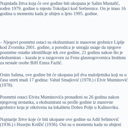
Najmlađa žrtva koja će ove godine biti ukopana je Salim Mustafić,
rođen 1979. godine u mjestu Tokoljaci kod Srebrenice. On je imao 16
godina u momentu kada je ubijen u ljeto 1995. godine.
– Njegovi posmrtni ostaci su ekshumirani iz masovne grobnice Liplje
kod Zvornika 2001. godine, a porodica je smogla snage da njegove
posmrtne ostatke identifikuje tek ove godine, 21 godinu nakon što je
ekshumiran – kazala je u razgovoru za Fenu glasnogovornica Instituta
za nestale osobe BiH Emza Fazlić.
Osim Salima, ove godine bit će ukopana još dva maloljetnika koji su u
času smrti imali 17 godina: Vahid Smajlović (1978.) i Elvir Muminović
(1978).
Posmrtni ostaci Elvira Muminovića pronađeni su 26 godina nakon
njegovog nestanka, a ekshumirani su prošle godine iz masovne
grobnice koja je otkrivena na lokalitetu Dobro Polje u Kalinoviku.
Najstarije žrtve koje će biti ukopane ove godine su Adil Selimović
(1936.) i Husejin Krdžić (1936). Oni su u momentu kada su ubijeni