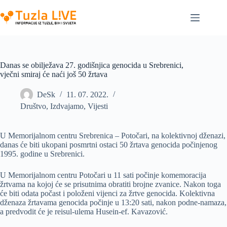
Skip
to
content
Danas se obilježava 27. godišnjica genocida u Srebrenici,
vječni smiraj će naći još 50 žrtava
DeSk
11. 07. 2022.
Društvo
,
Izdvajamo
,
Vijesti
U Memorijalnom centru Srebrenica – Potočari, na kolektivnoj dženazi,
danas će biti ukopani posmrtni ostaci 50 žrtava genocida počinjenog
1995. godine u Srebrenici.
U Memorijalnom centru Potočari u 11 sati počinje komemoracija
žrtvama na kojoj će se prisutnima obratiti brojne zvanice. Nakon toga
će biti odata počast i položeni vijenci za žrtve genocida. Kolektivna
dženaza žrtavama genocida počinje u 13:20 sati, nakon podne-namaza,
a predvodit će je reisul-ulema Husein-ef. Kavazović.