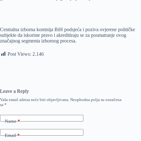
Centralna izborna komisija BiH podsjeća i poziva ovjerene političke
subjekte da iskoriste pravo i akreditiraju se za posmatranje ovog
značajnog segmenta izbornog procesa.
Post Views:
2.146
Leave a Reply
Vaša email adresa neće biti objavljivana.
Neophodna polja su označena
sa
*
Name
*
Email
*