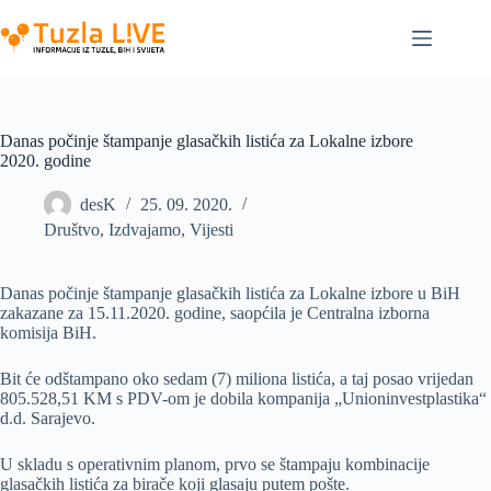
Skip
to
content
Danas počinje štampanje glasačkih listića za Lokalne izbore
2020. godine
desK
25. 09. 2020.
Društvo
,
Izdvajamo
,
Vijesti
Danas počinje štampanje glasačkih listića za Lokalne izbore u BiH
zakazane za 15.11.2020. godine, saopćila je Centralna izborna
komisija BiH.
Bit će odštampano oko sedam (7) miliona listića, a taj posao vrijedan
805.528,51 KM s PDV-om je dobila kompanija „Unioninvestplastika“
d.d. Sarajevo.
U skladu s operativnim planom, prvo se štampaju kombinacije
glasačkih listića za birače koji glasaju putem pošte.