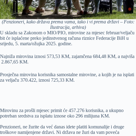
(Penzioneri, kako država prema vama, tako i vi prema državi – Foto:
Ilustracija, arhiva)
U skladu sa Zakonom o MIO/PIO, mirovine za mjesec februar/veljaču
bit će isplaćene preko jedinstvenog računa riznice Federacije BiH u
srijedu, 5. marta/ožujka 2025. godine.
Najniža mirovina iznosi 573,53 KM, zajamčena 684,48 KM, a najviša
2.867,65 KM.
Prosječna mirovina korisnika samostalne mirovine, a kojih je na isplati
za veljaču 370.422, iznosi 725,33 KM.
Mirovinu za prošli mjesec primit će 457.276 korisnika, a ukupno
potreban sredstva za isplatu iznose oko 296 milijuna KM.
Penzioneri, ne žurite da već danas idete platiti komunalije i druge
troškove namijenjene državi. Ni država ne žuri da vam poveća