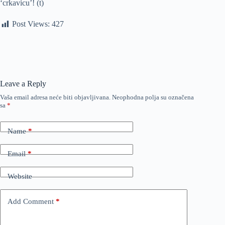
‘crkavicu’! (t)
Post Views:
427
Leave a Reply
Vaša email adresa neće biti objavljivana.
Neophodna polja su označena
sa
*
Name
*
Email
*
Website
Add Comment
*