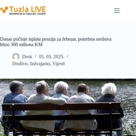
Skip
to
content
Danas počinje isplata penzija za februar, potrebna sredstva
blizu 300 miliona KM
Desk
05. 03. 2025.
Društvo
,
Izdvajamo
,
Vijesti