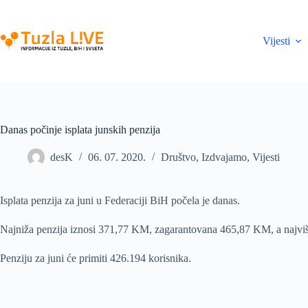
Skip
to
content
Vijesti
Danas počinje isplata junskih penzija
desK
06. 07. 2020.
Društvo
,
Izdvajamo
,
Vijesti
Isplata penzija za juni u Federaciji BiH počela je danas.
Najniža penzija iznosi 371,77 KM, zagarantovana 465,87 KM, a najv
Penziju za juni će primiti 426.194 korisnika.