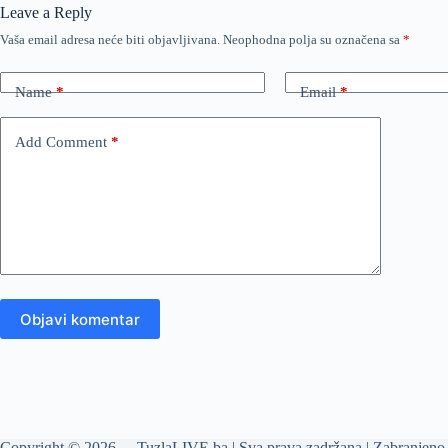
Leave a Reply
Vaša email adresa neće biti objavljivana.
Neophodna polja su označena sa
*
Name
*
Email
*
Add Comment
*
Objavi komentar
Copyright © 2026 - TuzlaLIVE.ba | Sva prava zadržana | Zabranjeno 