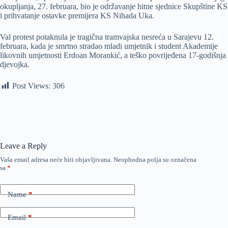
okupljanja, 27. februara, bio je održavanje hitne sjednice Skupštine KS
i prihvatanje ostavke premijera KS Nihada Uka.
Val protest potaknula je tragična tramvajska nesreća u Sarajevu 12.
februara, kada je smrtno stradao mladi umjetnik i student Akademije
likovnih umjetnosti Erdoan Morankić, a teško povrijeđena 17-godišnja
djevojka.
Post Views:
306
Leave a Reply
Vaša email adresa neće biti objavljivana.
Neophodna polja su označena
sa
*
Name
*
Email
*