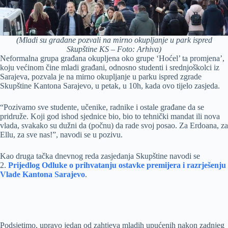
(Mladi su građane pozvali na mirno okupljanje u park ispred
Skupštine KS – Foto: Arhiva)
Neformalna grupa građana okupljena oko grupe ‘Hoćel’ ta promjena’,
koju većinom čine mladi građani, odnosno studenti i srednjoškolci iz
Sarajeva, pozvala je na mirno okupljanje u parku ispred zgrade
Skupštine Kantona Sarajevo, u petak, u 10h, kada ovo tijelo zasjeda.
“Pozivamo sve studente, učenike, radnike i ostale građane da se
pridruže. Koji god ishod sjednice bio, bio to tehnički mandat ili nova
vlada, svakako su dužni da (počnu) da rade svoj posao. Za Erdoana, za
Ellu, za sve nas!”, navodi se u pozivu.
Kao druga tačka dnevnog reda zasjedanja Skupštine navodi se
2.
Prijedlog Odluke o prihvatanju ostavke premijera i razrješenju
Vlade Kantona Sarajevo
.
Podsjetimo, upravo jedan od zahtjeva mladih upućenih nakon zadnjeg