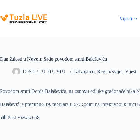
Skip
to
content
Vijesti
Dan žalosti u Novom Sadu povodom smrti Balaševića
DeSk
21. 02. 2021.
Izdvajamo
,
Regija/Svijet
,
Vijesti
Povodom smrti Ðorđa Balaševića, na osnovu odluke gradonačelnika Novo
Balašević je preminuo 19. februara u 67. godini na Infektivnoj klinici
Post Views:
658