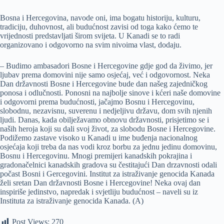
Bosna i Hercegovina, navode oni, ima bogatu historiju, kulturu,
tradiciju, duhovnost, ali budućnost zavisi od toga kako ćemo te
vrijednosti predstavljati širom svijeta. U Kanadi se to radi
organizovano i odgovorno na svim nivoima vlast, dodaju.
– Budimo ambasadori Bosne i Hercegovine gdje god da živimo, jer
ljubav prema domovini nije samo osjećaj, već i odgovornost. Neka
Dan državnosti Bosne i Hercegovine bude dan našeg zajedničkog
ponosa i odlučnosti. Ponosni na najbolje sinove i kćeri naše domovine
i odgovorni prema budućnosti, jačajmo Bosnu i Hercegovinu,
slobodnu, nezavisnu, suverenu i nedjeljivu državu, dom svih njenih
ljudi. Danas, kada obilježavamo obnovu državnosti, prisjetimo se i
naših heroja koji su dali svoj život, za slobodu Bosne i Hercegovine.
Podižemo zastave visoko u Kanadi u ime buđenja nacionalnog
osjećaja koji treba da nas vodi kroz borbu za jednu jedinu domovinu,
Bosnu i Hercegovinu. Mnogi premijeri kanadskih pokrajina i
gradonačelnici kanadskih gradova su čestitajući Dan drzavnosti odali
počast Bosni i Gercegovini. Institut za istraživanje genocida Kanada
želi sretan Dan državnosti Bosne i Hercegovine! Neka ovaj dan
inspiriše jedinstvo, napredak i svjetliju budućnost – naveli su iz
Instituta za istraživanje genocida Kanada. (A)
Post Views:
270