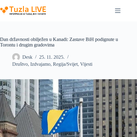
Skip
to
content
Dan državnosti obilježen u Kanadi: Zastave BiH podignute u
Torontu i drugim gradovima
Desk
25. 11. 2025.
Društvo
,
Izdvajamo
,
Regija/Svijet
,
Vijesti