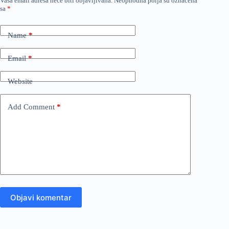
Vaša email adresa neće biti objavljivana.
Neophodna polja su označena
sa
*
Name
*
Email
*
Website
Add Comment
*
Objavi komentar