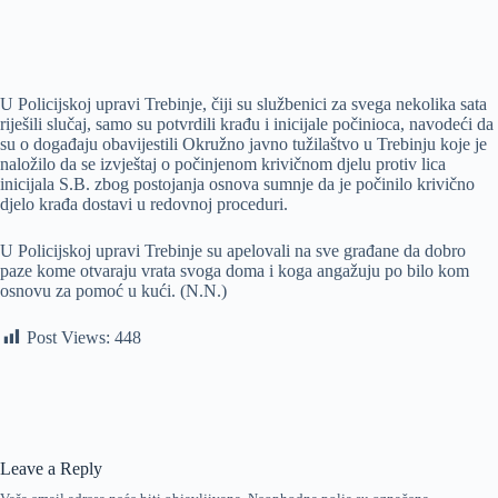
U Policijskoj upravi Trebinje, čiji su službenici za svega nekolika sata
riješili slučaj, samo su potvrdili krađu i inicijale počinioca, navodeći da
su o događaju obavijestili Okružno javno tužilaštvo u Trebinju koje je
naložilo da se izvještaj o počinjenom krivičnom djelu protiv lica
inicijala S.B. zbog postojanja osnova sumnje da je počinilo krivično
djelo krađa dostavi u redovnoj proceduri.
U Policijskoj upravi Trebinje su apelovali na sve građane da dobro
paze kome otvaraju vrata svoga doma i koga angažuju po bilo kom
osnovu za pomoć u kući. (N.N.)
Post Views:
448
Leave a Reply