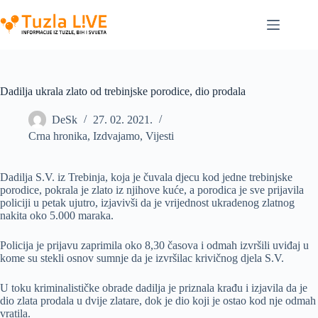
Skip
to
content
Dadilja ukrala zlato od trebinjske porodice, dio prodala
DeSk
27. 02. 2021.
Crna hronika
,
Izdvajamo
,
Vijesti
Dadilja S.V. iz Trebinja, koja je čuvala djecu kod jedne trebinjske
porodice, pokrala je zlato iz njihove kuće, a porodica je sve prijavila
policiji u petak ujutro, izjavivši da je vrijednost ukradenog zlatnog
nakita oko 5.000 maraka.
Policija je prijavu zaprimila oko 8,30 časova i odmah izvršili uviđaj u
kome su stekli osnov sumnje da je izvršilac krivičnog djela S.V.
U toku kriminalističke obrade dadilja je priznala krađu i izjavila da je
dio zlata prodala u dvije zlatare, dok je dio koji je ostao kod nje odmah
vratila.