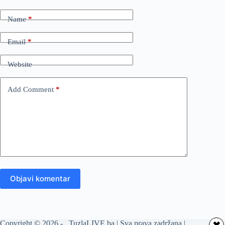
Name
*
Email
*
Website
Add Comment
*
Objavi komentar
Copyright © 2026 - TuzlaLIVE.ba | Sva prava zadržana |