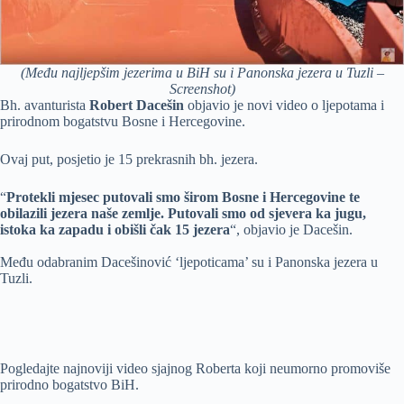
(Među najljepšim jezerima u BiH su i Panonska jezera u Tuzli –
Screenshot)
Bh. avanturista
Robert Dacešin
objavio je novi video o ljepotama i
prirodnom bogatstvu Bosne i Hercegovine.
Ovaj put, posjetio je 15 prekrasnih bh. jezera.
“
Protekli mjesec putovali smo širom Bosne i Hercegovine te
obilazili jezera naše zemlje. Putovali smo od sjevera ka jugu,
istoka ka zapadu i obišli čak 15 jezera
“, objavio je Dacešin.
Među odabranim Dacešinović ‘ljepoticama’ su i Panonska jezera u
Tuzli.
Pogledajte najnoviji video sjajnog Roberta koji neumorno promoviše
prirodno bogatstvo BiH.