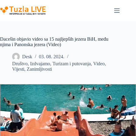
Skip
to
content
Dacešin objavio video sa 15 najljepših jezera BiH, među
njima i Panonska jezera (Video)
Desk
03. 08. 2024.
Društvo
,
Izdvajamo
,
Turizam i putovanja
,
Video
,
Vijesti
,
Zanimljivosti