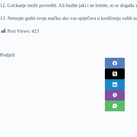
12. Grickanje može povrediti. Ali budite jaki i ne brinite, to se događa
13. Nemojte grditi svoju mačku ako vas sprječava u korišćenju vaših n
Post Views:
423
Podijeli