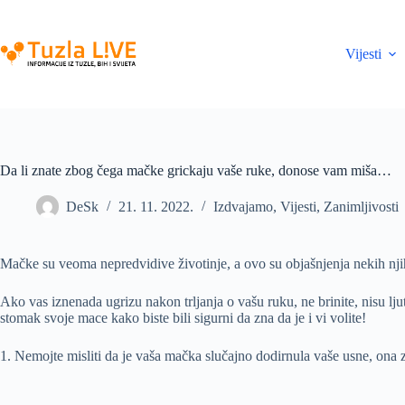
Skip
to
content
Vijesti
Da li znate zbog čega mačke grickaju vaše ruke, donose vam miša…
DeSk
21. 11. 2022.
Izdvajamo
,
Vijesti
,
Zanimljivosti
Mačke su veoma nepredvidive životinje, a ovo su objašnjenja nekih nj
Ako vas iznenada ugrizu nakon trljanja o vašu ruku, ne brinite, nisu 
stomak svoje mace kako biste bili sigurni da zna da je i vi volite!
1. Nemojte misliti da je vaša mačka slučajno dodirnula vaše usne, ona z