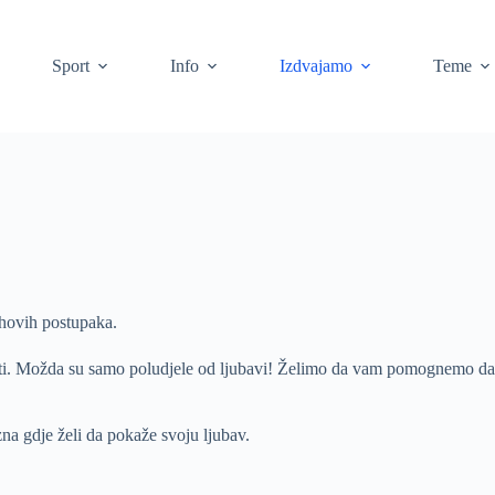
Sport
Info
Izdvajamo
Teme
ihovih postupaka.
ljuti. Možda su samo poludjele od ljubavi! Želimo da vam pomognemo da 
na gdje želi da pokaže svoju ljubav.