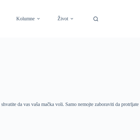
Kolumne
Život
shvatite da vas vaša mačka voli. Samo nemojte zaboraviti da protrljate