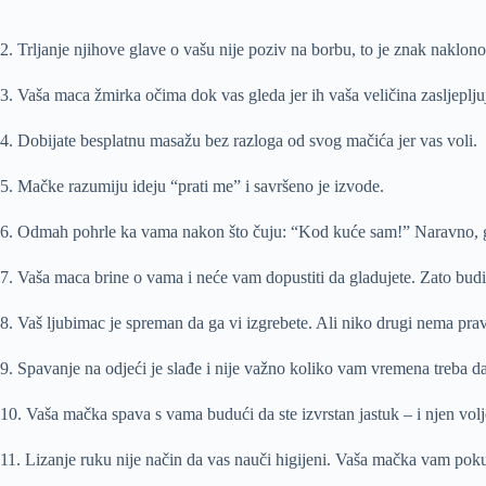
2. Trljanje njihove glave o vašu nije poziv na borbu, to je znak naklonos
3. Vaša maca žmirka očima dok vas gleda jer ih vaša veličina zasljeplju
4. Dobijate besplatnu masažu bez razloga od svog mačića jer vas voli.
5. Mačke razumiju ideju “prati me” i savršeno je izvode.
6. Odmah pohrle ka vama nakon što čuju: “Kod kuće sam!” Naravno, glad
7. Vaša maca brine o vama i neće vam dopustiti da gladujete. Zato budite
8. Vaš ljubimac je spreman da ga vi izgrebete. Ali niko drugi nema pra
9. Spavanje na odjeći je slađe i nije važno koliko vam vremena treba 
10. Vaša mačka spava s vama budući da ste izvrstan jastuk – i njen vol
11. Lizanje ruku nije način da vas nauči higijeni. Vaša mačka vam pok