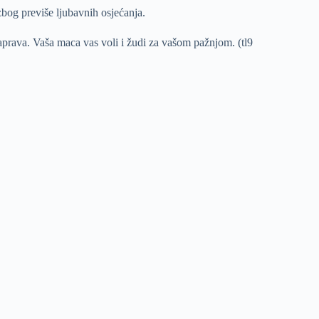
 zbog previše ljubavnih osjećanja.
aprava. Vaša maca vas voli i žudi za vašom pažnjom. (tl9