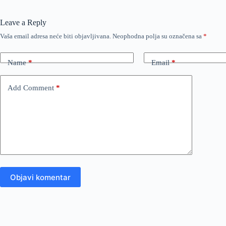
Leave a Reply
Vaša email adresa neće biti objavljivana.
Neophodna polja su označena sa
*
Name
*
Email
*
Add Comment
*
Objavi komentar