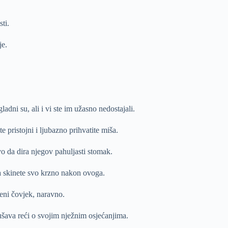
ti.
je.
ni su, ali i vi ste im užasno nedostajali.
 pristojni i ljubazno prihvatite miša.
vo da dira njegov pahuljasti stomak.
da skinete svo krzno nakon ovoga.
jeni čovjek, naravno.
ušava reći o svojim nježnim osjećanjima.