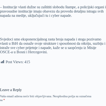
– Institucije vlasti dužne su zaštititi slobodu štampe, a policijski organi i
pravosudne institucije imaju obavezu da provedu detaljnu istragu svih
napada na medije, uključujući tu i cyber napade.
Svjedoci smo eksponencijalnog rasta broja napada i stoga pozivamo
vlasti u BiH da osnaže svoje strukture i sposobnost da otkriju, suzbiju i
istraže sve cyber prijetnje i napade, kaže se u saopćenju iz Misije
OSCE-a u Bosni i Hercegovini.
Post Views:
415
Leave a Reply
Vaša email adresa neće biti objavljivana.
Neophodna polja su označena
sa
*