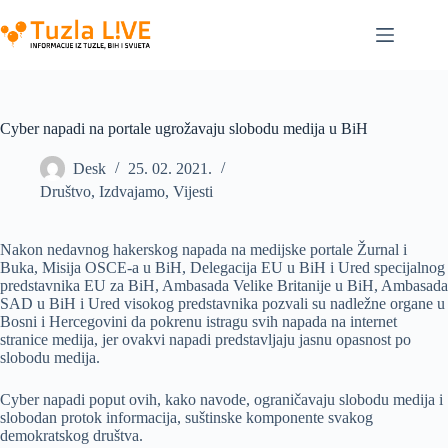
Skip
to
content
Cyber napadi na portale ugrožavaju slobodu medija u BiH
Desk
25. 02. 2021.
Društvo
,
Izdvajamo
,
Vijesti
Nakon nedavnog hakerskog napada na medijske portale Žurnal i
Buka, Misija OSCE-a u BiH, Delegacija EU u BiH i Ured specijalnog
predstavnika EU za BiH, Ambasada Velike Britanije u BiH, Ambasada
SAD u BiH i Ured visokog predstavnika pozvali su nadležne organe u
Bosni i Hercegovini da pokrenu istragu svih napada na internet
stranice medija, jer ovakvi napadi predstavljaju jasnu opasnost po
slobodu medija.
Cyber napadi poput ovih, kako navode, ograničavaju slobodu medija i
slobodan protok informacija, suštinske komponente svakog
demokratskog društva.