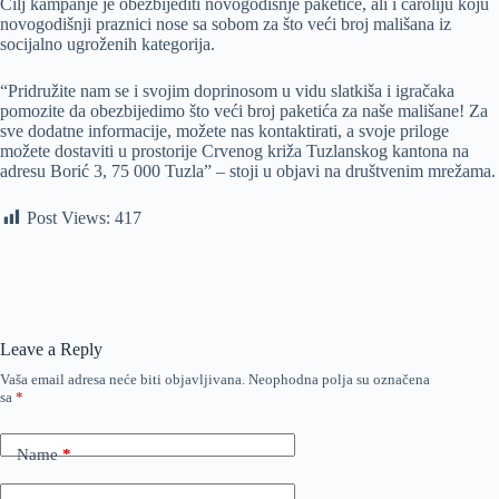
Cilj kampanje je obezbijediti novogodišnje paketiće, ali i čaroliju koju
novogodišnji praznici nose sa sobom za što veći broj mališana iz
socijalno ugroženih kategorija.
“Pridružite nam se i svojim doprinosom u vidu slatkiša i igračaka
pomozite da obezbijedimo što veći broj paketića za naše mališane! Za
sve dodatne informacije, možete nas kontaktirati, a svoje priloge
možete dostaviti u prostorije Crvenog križa Tuzlanskog kantona na
adresu Borić 3, 75 000 Tuzla” – stoji u objavi na društvenim mrežama.
Post Views:
417
Leave a Reply
Vaša email adresa neće biti objavljivana.
Neophodna polja su označena
sa
*
Name
*