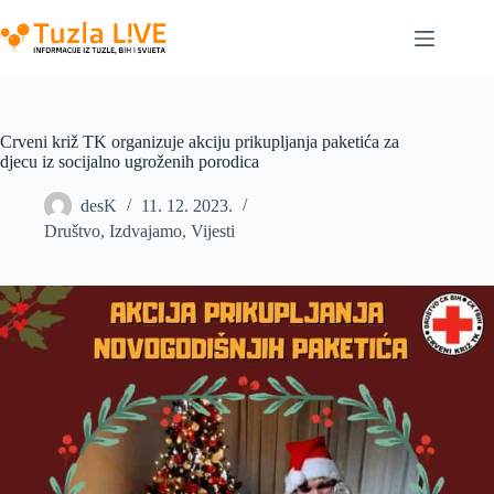
Skip
to
content
Crveni križ TK organizuje akciju prikupljanja paketića za
djecu iz socijalno ugroženih porodica
desK
11. 12. 2023.
Društvo
,
Izdvajamo
,
Vijesti