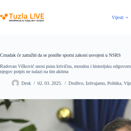
Skip
to
content
Vijesti
Crnadak će zatražiti da se ponište sporni zakoni usvojeni u NSRS
Radovan Višković snosi punu krivičnu, moralnu i historijsku odgovorno
njegov potpis ne nalazi na tim aktima
Desk
02. 03. 2025.
Društvo
,
Izdvajamo
,
Politika
,
Vije