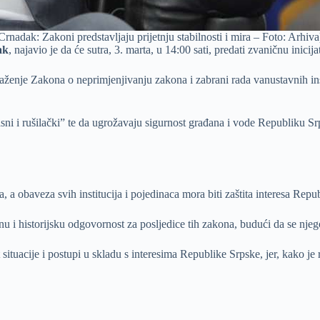
Crnadak: Zakoni predstavljaju prijetnju stabilnosti i mira – Foto: Arhiva
ak
, najavio je da će sutra, 3. marta, u 14:00 sati, predati zvaničnu ini
i važenje Zakona o neprimjenjivanju zakona i zabrani rada vanustavnih 
sni i rušilački” te da ugrožavaju sigurnost građana i vode Republiku Srp
a, a obaveza svih institucija i pojedinaca mora biti zaštita interesa Repu
i historijsku odgovornost za posljedice tih zakona, budući da se njego
situacije i postupi u skladu s interesima Republike Srpske, jer, kako je 