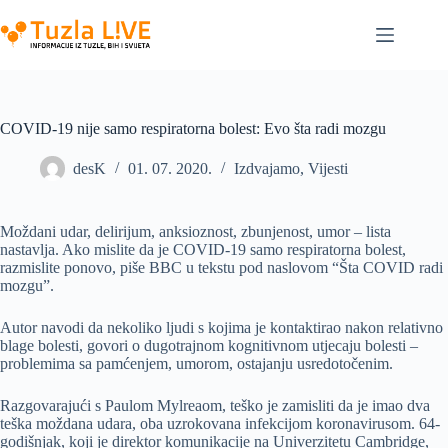
Skip
to
content
COVID-19 nije samo respiratorna bolest: Evo šta radi mozgu
desK
01. 07. 2020.
Izdvajamo
,
Vijesti
Moždani udar, delirijum, anksioznost, zbunjenost, umor – lista
nastavlja. Ako mislite da je COVID-19 samo respiratorna bolest,
razmislite ponovo, piše BBC u tekstu pod naslovom “Šta COVID radi
mozgu”.
Autor navodi da nekoliko ljudi s kojima je kontaktirao nakon relativno
blage bolesti, govori o dugotrajnom kognitivnom utjecaju bolesti –
problemima sa pamćenjem, umorom, ostajanju usredotočenim.
Razgovarajući s Paulom Mylreaom, teško je zamisliti da je imao dva
teška moždana udara, oba uzrokovana infekcijom koronavirusom. 64-
godišnjak, koji je direktor komunikacije na Univerzitetu Cambridge,