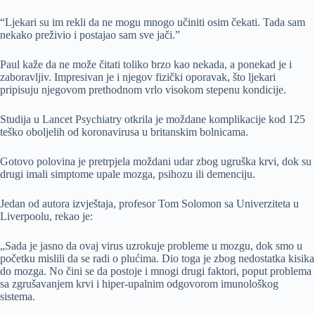
“Ljekari su im rekli da ne mogu mnogo učiniti osim čekati. Tada sam
nekako preživio i postajao sam sve jači.”
Paul kaže da ne može čitati toliko brzo kao nekada, a ponekad je i
zaboravljiv. Impresivan je i njegov fizički oporavak, što ljekari
pripisuju njegovom prethodnom vrlo visokom stepenu kondicije.
Studija u Lancet Psychiatry otkrila je moždane komplikacije kod 125
teško oboljelih od koronavirusa u britanskim bolnicama.
Gotovo polovina je pretrpjela moždani udar zbog ugruška krvi, dok su
drugi imali simptome upale mozga, psihozu ili demenciju.
Jedan od autora izvještaja, profesor Tom Solomon sa Univerziteta u
Liverpoolu, rekao je:
„Sada je jasno da ovaj virus uzrokuje probleme u mozgu, dok smo u
početku mislili da se radi o plućima. Dio toga je zbog nedostatka kisika
do mozga. No čini se da postoje i mnogi drugi faktori, poput problema
sa zgrušavanjem krvi i hiper-upalnim odgovorom imunološkog
sistema.