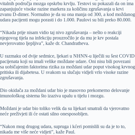
vitalnih područja mozga opskrbu krvlju. Testovi su pokazali da on ima
zapanjujuće visoke razine markera za količinu zgrušavanja u krvi
zvanu D-dimer. Normalno je da su ona manja od 300, a kod moždanog
udara pacijenti mogu porasti i do 1.000. Paulovi su bili preko 80.000.
“Nikada prije nisam vidio taj nivo zgrušavanja – nešto o reakciji
njegovog tijela na infekciju prouzročilo je da mu je krv postala
nevjerovatno ljepljiva”, kaže dr. Chandratheva.
U razmaku od dvije sedmice, ljekari u NHNN-u liječili su šest COVID
pacijenata koji su imali velike moždane udare. Oni nisu bili povezani
sa uobičajenim faktorima rizika za moždani udar poput visokog krvnog
pritiska ili dijabetesa. U svakom su slučaju vidjeli vrlo visoke razine
zgrušavanja.
Dio okidača za moždani udar bio je masovno prekomerno delovanje
imunološkog sistema što izaziva upalu u tijelu i mozgu.
Moždani je udar bio toliko velik da su lijekari smatrali da vjerovatno
neće preživjeti ili će ostati silno onesposobljen.
“Nakon mog drugog udara, supruga i kćeri pomislili su da je to to,
nikada me više neće vidjeti”, kaže Paul.