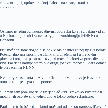
elokventan je i, uprkos priličnoj slabosti na desnoj strani, radno
sposoban.
Ostvario je jedan od najupečatljivijih oporavka kojeg su ljekari vidjeli
u Nacionalnoj bolnici za neurologiju i neurohirurgiju (NHNN) u
Londonu.
Prvi moždani udar dogodio se dok je bio na intenzivnoj njezi u bolnici.
Potencijalno smrtonosni ugrušci krvi pronađeni su i u njegovim
plućima i nogama, pa su mu stavljeni moćni lijekovi za prorjeđivanje
krvi. Par dana kasnije pretrpio je drugi, još veći moždani udar i odmah
je prebačen na NHNN.
Neurolog konsultanta dr Arvind Chandratheva upravo je izlazio iz
bolnice kada je stigla hitna pomoć.
“Odmah sam pomislio da je razrjeđivač krvi uzrokovao krvarenje u
mozgu, ali ono što smo vidjeli bilo je toliko čudno i drugačije.
Paul je pretrpio još jedan akutni moždani udar zbog ugruška, lišavajući