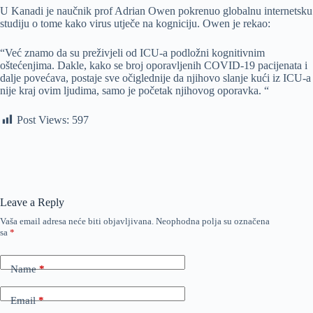
U Kanadi je naučnik prof Adrian Owen pokrenuo globalnu internetsku
studiju o tome kako virus utječe na kogniciju. Owen je rekao:
“Već znamo da su preživjeli od ICU-a podložni kognitivnim
oštećenjima. Dakle, kako se broj oporavljenih COVID-19 pacijenata i
dalje povećava, postaje sve očiglednije da njihovo slanje kući iz ICU-a
nije kraj ovim ljudima, samo je početak njihovog oporavka. “
Post Views:
597
Leave a Reply
Vaša email adresa neće biti objavljivana.
Neophodna polja su označena
sa
*
Name
*
Email
*