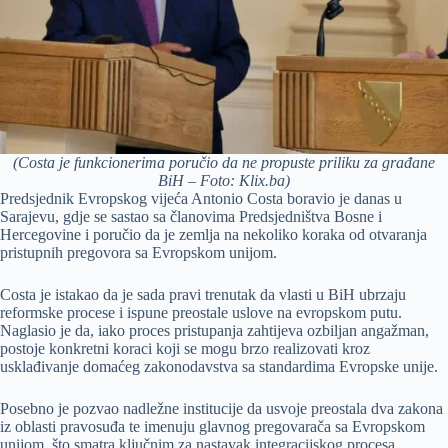
(Costa je funkcionerima poručio da ne propuste priliku za građane
BiH – Foto: Klix.ba)
Predsjednik Evropskog vijeća Antonio Costa boravio je danas u
Sarajevu, gdje se sastao sa članovima Predsjedništva Bosne i
Hercegovine i poručio da je zemlja na nekoliko koraka od otvaranja
pristupnih pregovora sa Evropskom unijom.
Costa je istakao da je sada pravi trenutak da vlasti u BiH ubrzaju
reformske procese i ispune preostale uslove na evropskom putu.
Naglasio je da, iako proces pristupanja zahtijeva ozbiljan angažman,
postoje konkretni koraci koji se mogu brzo realizovati kroz
usklađivanje domaćeg zakonodavstva sa standardima Evropske unije.
Posebno je pozvao nadležne institucije da usvoje preostala dva zakona
iz oblasti pravosuđa te imenuju glavnog pregovarača sa Evropskom
unijom, što smatra ključnim za nastavak integracijskog procesa.