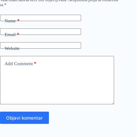
sa
*
Name
*
Email
*
Website
Add Comment
*
Objavi komentar