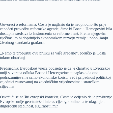
Govoreći o reformama, Costa je naglasio da je neophodno što prije
započeti provedbu reformske agende, čime bi Bosni i Hercegovini bila
dostupna sredstva iz Instrumenta za reforme i rast. Prema njegovim
riječima, to bi doprinijelo ekonomskom razvoju zemlje i poboljšanju
životnog standarda građana.
„Nemojte propustiti ovu priliku za vaše građane“, poručio je Costa
tokom obraćanja.
Predsjednik Evropskog vijeća podsjetio je da je članstvo u Evropskoj
uniji suverena odluka Bosne i Hercegovine te naglasio da ono
podrazumijeva ne samo ekonomske koristi, već i pripadnost političkoj
zajednici zasnovanoj na zajedničkim vrijednostima i strateškim
ciljevima.
Osvrćući se na širi evropski kontekst, Costa je ocijenio da je proširenje
Evropske unije geostrateški interes cijelog kontinenta te ulaganje u
dugoročnu stabilnost, sigurnost i mir.