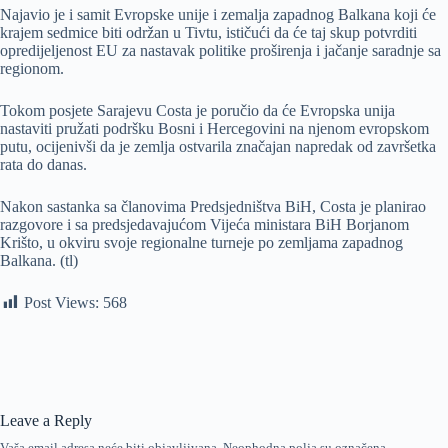
Najavio je i samit Evropske unije i zemalja zapadnog Balkana koji će
krajem sedmice biti održan u Tivtu, ističući da će taj skup potvrditi
opredijeljenost EU za nastavak politike proširenja i jačanje saradnje sa
regionom.
Tokom posjete Sarajevu Costa je poručio da će Evropska unija
nastaviti pružati podršku Bosni i Hercegovini na njenom evropskom
putu, ocijenivši da je zemlja ostvarila značajan napredak od završetka
rata do danas.
Nakon sastanka sa članovima Predsjedništva BiH, Costa je planirao
razgovore i sa predsjedavajućom Vijeća ministara BiH Borjanom
Krišto, u okviru svoje regionalne turneje po zemljama zapadnog
Balkana. (tl)
Post Views:
568
Leave a Reply
Vaša email adresa neće biti objavljivana.
Neophodna polja su označena