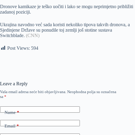
Dronove kamikaze je teško uočiti i lako se mogu neprimjetno približiti
zadanoj poziciji.
Ukrajina navodno već sada koristi nekoliko tipova takvih dronova, a
Sjedinjene Države su ponudile toj zemlji još stotine sustava
Switchblade.
(CNN)
Post Views:
594
Leave a Reply
Vaša email adresa neće biti objavljivana.
Neophodna polja su označena
sa
*
Name
*
Email
*