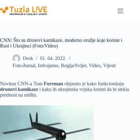
Skip
to
content
CNN: Što su dronovi kamikaze, moderno oružje koje koriste i
Rusi i Ukrajinci (Foto/Video)
Desk
01. 04. 2022.
Foto-žurnal
,
Izdvajamo
,
Regija/Svijet
,
Video
,
Vijesti
Novinar CNN-a Tom
Foreman
objasnio je kako funkcioniraju
dronovi kamikaze
i kako ih ukrajinska vojska koristi da bi stekla
prednost na ratištu.