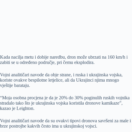
Kada nacilja metu i dobije naredbu, dron može ubrzati na 160 km/h i
zabiti se u određeno područje, pri čemu eksplodira.
Vojni analitičari navode da obje strane, i ruska i ukrajinska vojska,
koriste ovakve bespilotne letjelice, ali da Ukrajinci njima mnogo
vještije barataju.
“Moja osobna procjena je da je 20% do 30% poginulih ruskih vojnika
stradalo tako što je ukrajinska vojska koristila dronove kamikaze”,
kazao je Leighton.
Vojni analitičari navode da su ovakvi tipovi dronova savršeni za male i
brze postrojbe kakvih često ima u ukrajinskoj vojsci.