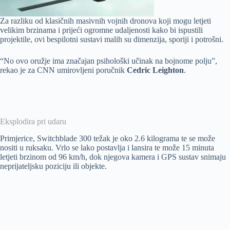
Za razliku od klasičnih masivnih vojnih dronova koji mogu letjeti
velikim brzinama i prijeći ogromne udaljenosti kako bi ispustili
projektile, ovi bespilotni sustavi malih su dimenzija, sporiji i potrošni.
“No ovo oružje ima značajan psihološki učinak na bojnome polju”,
rekao je za CNN umirovljeni poručnik
Cedric Leighton
.
Eksplodira pri udaru
Primjerice, Switchblade 300 težak je oko 2.6 kilograma te se može
nositi u ruksaku. Vrlo se lako postavlja i lansira te može 15 minuta
letjeti brzinom od 96 km/h, dok njegova kamera i GPS sustav snimaju
neprijateljsku poziciju ili objekte.