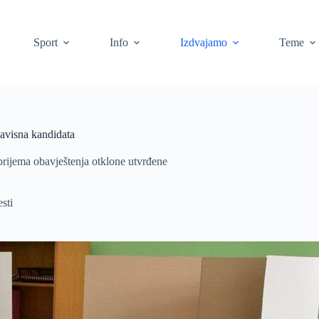
Sport
Info
Izdvajamo
Teme
zavisna kandidata
 prijema obavještenja otklone utvrđene
esti