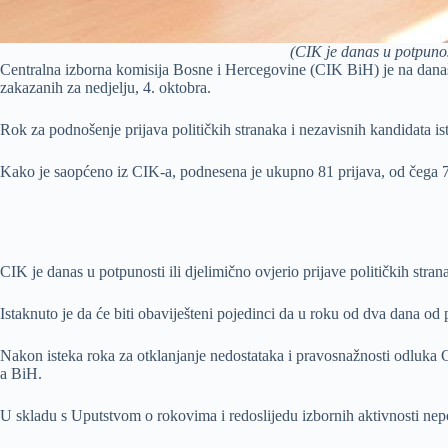
(CIK je danas u potpunost
Centralna izborna komisija Bosne i Hercegovine (CIK BiH) je na današn
zakazanih za nedjelju, 4. oktobra.
Rok za podnošenje prijava političkih stranaka i nezavisnih kandidata is
Kako je saopćeno iz CIK-a, podnesena je ukupno 81 prijava, od čega 77 p
CIK je danas u potpunosti ili djelimično ovjerio prijave političkih str
Istaknuto je da će biti obaviješteni pojedinci da u roku od dva dana od 
Nakon isteka roka za otklanjanje nedostataka i pravosnažnosti odluka C
a BiH.
U skladu s Uputstvom o rokovima i redoslijedu izbornih aktivnosti nepo