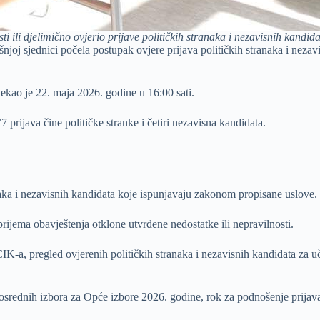
i ili djelimično ovjerio prijave političkih stranaka i nezavisnih kandida
joj sjednici počela postupak ovjere prijava političkih stranaka i nez
tekao je 22. maja 2026. godine u 16:00 sati.
rijava čine političke stranke i četiri nezavisna kandidata.
anaka i nezavisnih kandidata koje ispunjavaju zakonom propisane uslove.
prijema obavještenja otklone utvrđene nedostatke ili nepravilnosti.
IK-a, pregled ovjerenih političkih stranaka i nezavisnih kandidata za 
srednih izbora za Opće izbore 2026. godine, rok za podnošenje prijava z