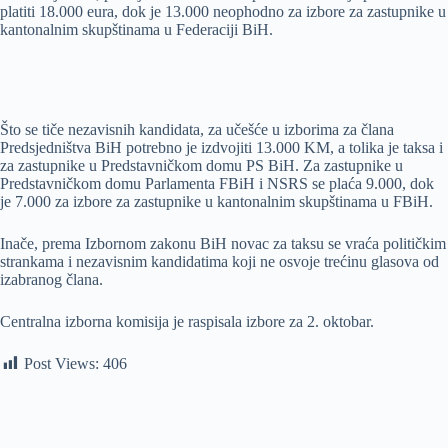
platiti 18.000 eura, dok je 13.000 neophodno za izbore za zastupnike u
kantonalnim skupštinama u Federaciji BiH.
Što se tiče nezavisnih kandidata, za učešće u izborima za člana
Predsjedništva BiH potrebno je izdvojiti 13.000 KM, a tolika je taksa i
za zastupnike u Predstavničkom domu PS BiH. Za zastupnike u
Predstavničkom domu Parlamenta FBiH i NSRS se plaća 9.000, dok
je 7.000 za izbore za zastupnike u kantonalnim skupštinama u FBiH.
Inače, prema Izbornom zakonu BiH novac za taksu se vraća političkim
strankama i nezavisnim kandidatima koji ne osvoje trećinu glasova od
izabranog člana.
Centralna izborna komisija je raspisala izbore za 2. oktobar.
Post Views:
406