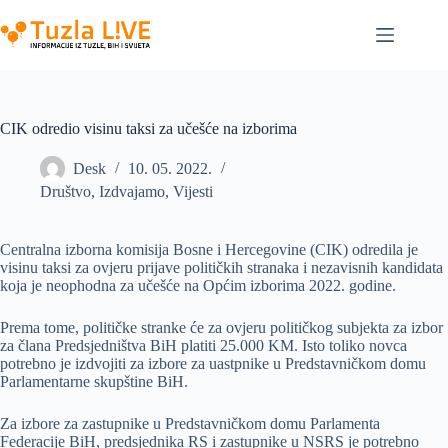
Skip
to
content
CIK odredio visinu taksi za učešće na izborima
Desk
10. 05. 2022.
Društvo
,
Izdvajamo
,
Vijesti
Centralna izborna komisija Bosne i Hercegovine (CIK) odredila je
visinu taksi za ovjeru prijave političkih stranaka i nezavisnih kandidata
koja je neophodna za učešće na Općim izborima 2022. godine.
Prema tome, političke stranke će za ovjeru političkog subjekta za izbor
za člana Predsjedništva BiH platiti 25.000 KM. Isto toliko novca
potrebno je izdvojiti za izbore za uastpnike u Predstavničkom domu
Parlamentarne skupštine BiH.
Za izbore za zastupnike u Predstavničkom domu Parlamenta
Federacije BiH, predsjednika RS i zastupnike u NSRS je potrebno