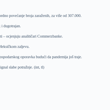
kordno povećanje broja zaraženih, za više od 307.000.
 i dugotrajan.
sti – ocjenjuju analitičari Commerzbanke.
 Meksičkom zaljevu.
 gospodarskog oporavka budući da pandemija još traje.
nal slabe potražnje. (int, tl)