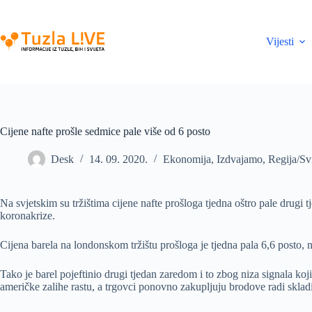
Skip
to
content
Vijesti
Cijene nafte prošle sedmice pale više od 6 posto
Desk
14. 09. 2020.
Ekonomija
,
Izdvajamo
,
Regija/Svi
Na svjetskim su tržištima cijene nafte prošloga tjedna oštro pale drugi t
koronakrize.
Cijena barela na londonskom tržištu prošloga je tjedna pala 6,6 posto, n
Tako je barel pojeftinio drugi tjedan zaredom i to zbog niza signala ko
američke zalihe rastu, a trgovci ponovno zakupljuju brodove radi sklad