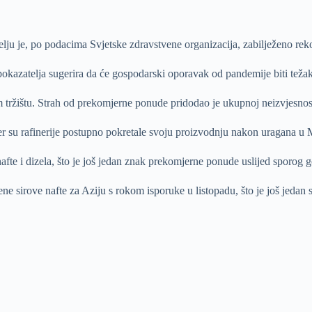
jelju je, po podacima Svjetske zdravstvene organizacija, zabilježeno re
kazatelja sugerira da će gospodarski oporavak od pandemije biti težak
tnom tržištu. Strah od prekomjerne ponude pridodao je ukupnoj neizvjesno
jer su rafinerije postupno pokretale svoju proizvodnju nakon uragana u
afte i dizela, što je još jedan znak prekomjerne ponude uslijed sporog
e sirove nafte za Aziju s rokom isporuke u listopadu, što je još jedan sig