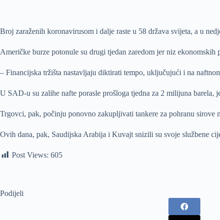
Broj zaraženih koronavirusom i dalje raste u 58 država svijeta, a u ned
Američke burze potonule su drugi tjedan zaredom jer niz ekonomskih po
– Financijska tržišta nastavljaju diktirati tempo, uključujući i na naf
U SAD-u su zalihe nafte porasle prošloga tjedna za 2 milijuna barela, 
Trgovci, pak, počinju ponovno zakupljivati tankere za pohranu sirove n
Ovih dana, pak, Saudijska Arabija i Kuvajt snizili su svoje službene cijen
Post Views:
605
Podijeli