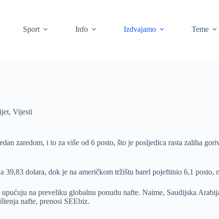
Sport
Info
Izdvajamo
Teme
jet
,
Vijesti
jedan zaredom, i to za više od 6 posto, što je posljedica rasta zaliha go
a 39,83 dolara, dok je na američkom tržištu barel pojeftinio 6,1 posto, 
ji upućuju na preveliku globalnu ponudu nafte. Naime, Saudijska Arabija
ištenja nafte, prenosi SEEbiz.