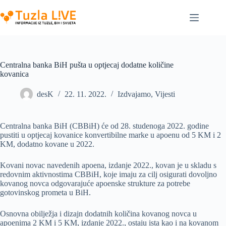
Skip
to
content
Centralna banka BiH pušta u optjecaj dodatne količine
kovanica
desK
22. 11. 2022.
Izdvajamo
,
Vijesti
Centralna banka BiH (CBBiH) će od 28. studenoga 2022. godine
pustiti u optjecaj kovanice konvertibilne marke u apoenu od 5 KM i 2
KM, dodatno kovane u 2022.
Kovani novac navedenih apoena, izdanje 2022., kovan je u skladu s
redovnim aktivnostima CBBiH, koje imaju za cilj osigurati dovoljno
kovanog novca odgovarajuće apoenske strukture za potrebe
gotovinskog prometa u BiH.
Osnovna obilježja i dizajn dodatnih količina kovanog novca u
apoenima 2 KM i 5 KM, izdanje 2022., ostaju ista kao i na kovanom