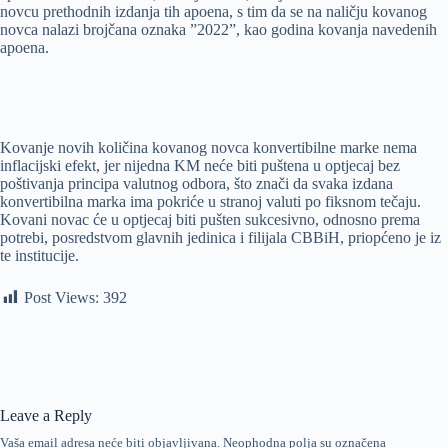
novcu prethodnih izdanja tih apoena, s tim da se na naličju kovanog
novca nalazi brojčana oznaka ”2022”, kao godina kovanja navedenih
apoena.
Kovanje novih količina kovanog novca konvertibilne marke nema
inflacijski efekt, jer nijedna KM neće biti puštena u optjecaj bez
poštivanja principa valutnog odbora, što znači da svaka izdana
konvertibilna marka ima pokriće u stranoj valuti po fiksnom tečaju.
Kovani novac će u optjecaj biti pušten sukcesivno, odnosno prema
potrebi, posredstvom glavnih jedinica i filijala CBBiH, priopćeno je iz
te institucije.
Post Views:
392
Leave a Reply
Vaša email adresa neće biti objavljivana.
Neophodna polja su označena