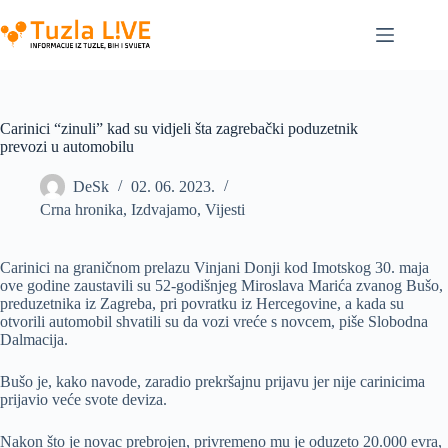
Skip
to
content
Carinici “zinuli” kad su vidjeli šta zagrebački poduzetnik
prevozi u automobilu
DeSk
02. 06. 2023.
Crna hronika
,
Izdvajamo
,
Vijesti
Carinici na graničnom prelazu Vinjani Donji kod Imotskog 30. maja
ove godine zaustavili su 52-godišnjeg Miroslava Marića zvanog Bušo,
preduzetnika iz Zagreba, pri povratku iz Hercegovine, a kada su
otvorili automobil shvatili su da vozi vreće s novcem, piše Slobodna
Dalmacija.
Bušo je, kako navode, zaradio prekršajnu prijavu jer nije carinicima
prijavio veće svote deviza.
Nakon što je novac prebrojen, privremeno mu je oduzeto 20.000 evra,