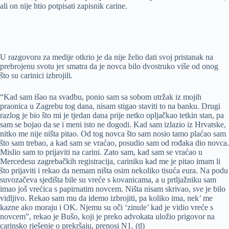
ali on nije htio potpisati zapisnik carine.
U razgovoru za medije otkrio je da nije želio dati svoj pristanak na
prebrojenu svotu jer smatra da je novca bilo dvostruko više od onog
što su carinici izbrojili.
“Kad sam išao na svadbu, ponio sam sa sobom utržak iz mojih
praonica u Zagrebu tog dana, nisam stigao staviti to na banku. Drugi
razlog je bio što mi je tjedan dana prije netko opljačkao tetkin stan, pa
sam se bojao da se i meni isto ne dogodi. Kad sam izlazio iz Hrvatske,
nitko me nije ništa pitao. Od tog novca što sam nosio tamo plaćao sam
što sam trebao, a kad sam se vraćao, posudio sam od rođaka dio novca.
Mislio sam to prijaviti na carini. Zato sam, kad sam se vraćao u
Mercedesu zagrebačkih registracija, cariniku kad me je pitao imam li
što prijaviti i rekao da nemam ništa osim nekoliko tisuća eura. Na podu
suvozačeva sjedišta bile su vreće s kovanicama, a u prtljažniku sam
imao još vrećica s papirnatim novcem. Ništa nisam skrivao, sve je bilo
vidljivo. Rekao sam mu da idemo izbrojiti, pa koliko ima, nek’ me
kazne ako moraju i OK. Njemu su oči ‘zinule’ kad je vidio vreće s
novcem”, rekao je Bušo, koji je preko advokata uložio prigovor na
carinsko rješenje o prekršaju, prenosi N1. (tl)