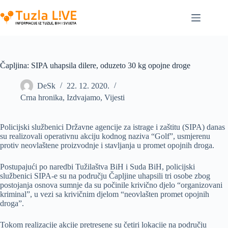
Skip
to
content
Čapljina: SIPA uhapsila dilere, oduzeto 30 kg opojne droge
DeSk
22. 12. 2020.
Crna hronika
,
Izdvajamo
,
Vijesti
Policijski službenici Državne agencije za istrage i zaštitu (SIPA) danas
su realizovali operativnu akciju kodnog naziva “Golf”, usmjerenu
protiv neovlaštene proizvodnje i stavljanja u promet opojnih droga.
Postupajući po naredbi Tužilaštva BiH i Suda BiH, policijski
službenici SIPA-e su na području Čapljine uhapsili tri osobe zbog
postojanja osnova sumnje da su počinile krivično djelo “organizovani
kriminal”, u vezi sa krivičnim djelom “neovlašten promet opojnih
droga”.
Tokom realizacije akcije pretresene su četiri lokacije na području