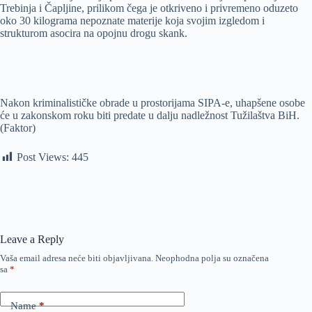
Trebinja i Čapljine, prilikom čega je otkriveno i privremeno oduzeto
oko 30 kilograma nepoznate materije koja svojim izgledom i
strukturom asocira na opojnu drogu skank.
Nakon kriminalističke obrade u prostorijama SIPA-e, uhapšene osobe
će u zakonskom roku biti predate u dalju nadležnost Tužilaštva BiH.
(Faktor)
Post Views:
445
Leave a Reply
Vaša email adresa neće biti objavljivana.
Neophodna polja su označena
sa
*
Name
*