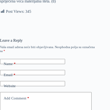
spriječena veća materijalna šteta. (tl)
Post Views:
345
Leave a Reply
Vaša email adresa neće biti objavljivana.
Neophodna polja su označena
sa
*
Name
*
Email
*
Website
Add Comment
*