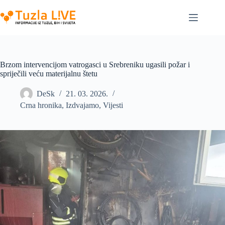
Skip
to
content
Brzom intervencijom vatrogasci u Srebreniku ugasili požar i
spriječili veću materijalnu štetu
DeSk
21. 03. 2026.
Crna hronika
,
Izdvajamo
,
Vijesti