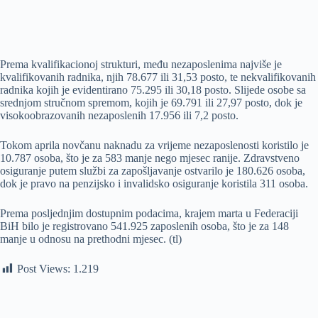
Prema kvalifikacionoj strukturi, među nezaposlenima najviše je
kvalifikovanih radnika, njih 78.677 ili 31,53 posto, te nekvalifikovanih
radnika kojih je evidentirano 75.295 ili 30,18 posto. Slijede osobe sa
srednjom stručnom spremom, kojih je 69.791 ili 27,97 posto, dok je
visokoobrazovanih nezaposlenih 17.956 ili 7,2 posto.
Tokom aprila novčanu naknadu za vrijeme nezaposlenosti koristilo je
10.787 osoba, što je za 583 manje nego mjesec ranije. Zdravstveno
osiguranje putem službi za zapošljavanje ostvarilo je 180.626 osoba,
dok je pravo na penzijsko i invalidsko osiguranje koristila 311 osoba.
Prema posljednjim dostupnim podacima, krajem marta u Federaciji
BiH bilo je registrovano 541.925 zaposlenih osoba, što je za 148
manje u odnosu na prethodni mjesec. (tl)
Post Views:
1.219