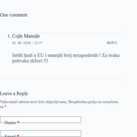
One comment
Cojle Manojle
02. 06. 2026. / 22:37
REPLY
Iselili ljudi u EU i smanjili broj nezaposlenih ! Za svaku
pohvaku državi !!!
Leave a Reply
Vaša email adresa neće biti objavljivana.
Neophodna polja su označena
sa
*
Name
*
Email
*