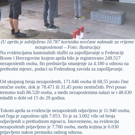
(U aprilu je zabilježeno 10.787 korisnika novčane naknade za vrijeme
nezaposlenosti – Foto: Ilustracija)
Na evidencijama kantonalnih službi za zapošljavanje u Federaciji
Bosne i Hercegovine krajem aprila bilo je registrovano 249.517
nezaposlenih osoba, što predstavlja smanjenje za 4.180 u odnosu na
prethodni mjesec, podaci su Federalnog zavoda za zapošljavanje.
Od ukupnog broja nezaposlenih, 171.046 osoba ili 68,55 posto čine
stručne osobe, dok je 78.471 ili 31,45 posto nestručnih. Prvi posao
trenutno traži 86.520 osoba, a među nezaposlenima nalazi se i 48.630
mladih u dobi od 15 do 29 godina.
Tokom aprila sa evidencije nezaposlenih odjavljeno je 11.940 osoba,
od čega je zaposleno njih 7.053. To je za 3.002 više od broja
odjavljenih u prethodnom mjesecu. Istovremeno, na evidenciju
nezaposlenih prijavljeno je 7.760 osoba, među kojima je 6.030
prijavljeno nakon prestanka radnog odnosa.