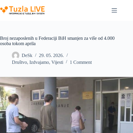
Skip
to
content
Broj nezaposlenih u Federaciji BiH smanjen za više od 4.000
osoba tokom aprila
DeSk
29. 05. 2026.
Društvo
,
Izdvajamo
,
Vijesti
1 Comment