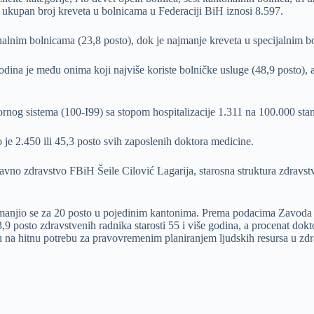
a, a ukupan broj kreveta u bolnicama u Federaciji BiH iznosi 8.597.
onalnim bolnicama (23,8 posto), dok je najmanje kreveta u specijalnim b
dina je među onima koji najviše koriste bolničke usluge (48,9 posto), a š
ornog sistema (100-I99) sa stopom hospitalizacije 1.311 na 100.000 sta
je 2.450 ili 45,3 posto svih zaposlenih doktora medicine.
 javno zdravstvo FBiH Šeile Cilović Lagarija, starosna struktura zdravs
anjio se za 20 posto u pojedinim kantonima. Prema podacima Zavoda z
posto zdravstvenih radnika starosti 55 i više godina, a procenat doktor
u na hitnu potrebu za pravovremenim planiranjem ljudskih resursa u zdrav