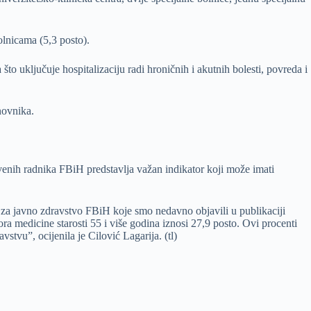
olnicama (5,3 posto).
to uključuje hospitalizaciju radi hroničnih i akutnih bolesti, povreda i
novnika.
tvenih radnika FBiH predstavlja važan indikator koji može imati
a javno zdravstvo FBiH koje smo nedavno objavili u publikaciji
a medicine starosti 55 i više godina iznosi 27,9 posto. Ovi procenti
stvu”, ocijenila je Cilović Lagarija. (tl)