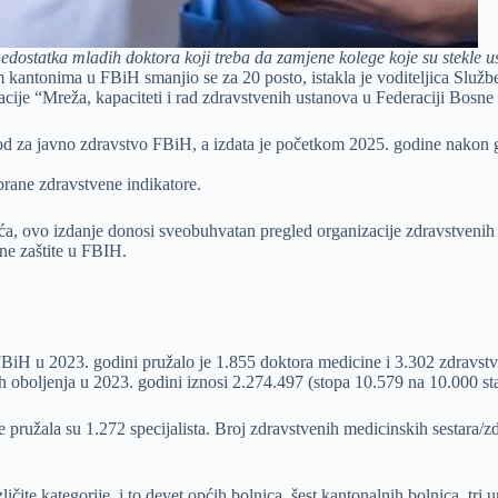
statka mladih doktora koji treba da zamjene kolege koje su stekle usl
antonima u FBiH smanjio se za 20 posto, istakla je voditeljica Službe 
ije “Mreža, kapaciteti i rad zdravstvenih ustanova u Federaciji Bosne
vod za javno zdravstvo FBiH, a izdata je početkom 2025. godine nakon g
brane zdravstvene indikatore.
, ovo izdanje donosi sveobuhvatan pregled organizacije zdravstvenih us
ene zaštite u FBIH.
BiH u 2023. godini pružalo je 1.855 doktora medicine i 3.302 zdravstve
ih oboljenja u 2023. godini iznosi 2.274.497 (stopa 10.579 na 10.000 st
 pružala su 1.272 specijalista. Broj zdravstvenih medicinskih sestara/zd
te kategorije, i to devet općih bolnica, šest kantonalnih bolnica, tri un