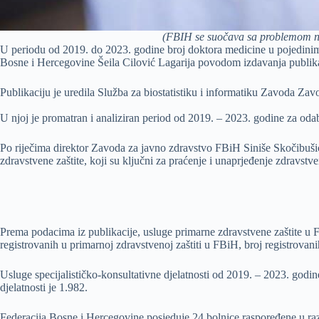
(FBIH se suočava sa problemom nedo
U periodu od 2019. do 2023. godine broj doktora medicine u pojedinim k
Bosne i Hercegovine Šeila Cilović Lagarija povodom izdavanja publikac
Publikaciju je uredila Služba za biostatistiku i informatiku Zavoda Za
U njoj je promatran i analiziran period od 2019. – 2023. godine za oda
Po riječima direktor Zavoda za javno zdravstvo FBiH Siniše Skočibušića
zdravstvene zaštite, koji su ključni za praćenje i unaprjeđenje zdravstv
Prema podacima iz publikacije, usluge primarne zdravstvene zaštite u F
registrovanih u primarnoj zdravstvenoj zaštiti u FBiH, broj registrovan
Usluge specijalističko-konsultativne djelatnosti od 2019. – 2023. godine
djelatnosti je 1.982.
Federacija Bosne i Hercegovine posjeduje 24 bolnice raspoređene u različi