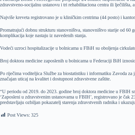
zdravstveno-socijalnu ustanovu i tri rehabilitaciona centra ili lječilišt
Najviše kreveta registrovano je u kliničkim centrima (44 posto) i kant
Promatrajući dobnu strukturu stanovništva, stanovništvo starije od 60 go
komplikacija koje nastaju iz navedenih stanja.
Vodeći uzroci hospitalizacije u bolnicama u FBiH su oboljenja cirkulat
Broj doktora medicine zaposlenih u bolnicama u Federaciji BiH iznosio 
Po riječima voditeljica Službe za biostatistiku i informatiku Zavoda za
značajan uticaj na kvalitet i dostupnost zdravstvene zaštite.
“U periodu od 2019. do 2023. godine broj doktora medicine u FBIH sm
‘Zaposleni u zdravstvenim ustanovama u FBIH’, registrovano je čak 23,9 
predstavljaju ozbiljan pokazatelj starenja zdravstvenih radnika i ukazuj
Post Views:
325