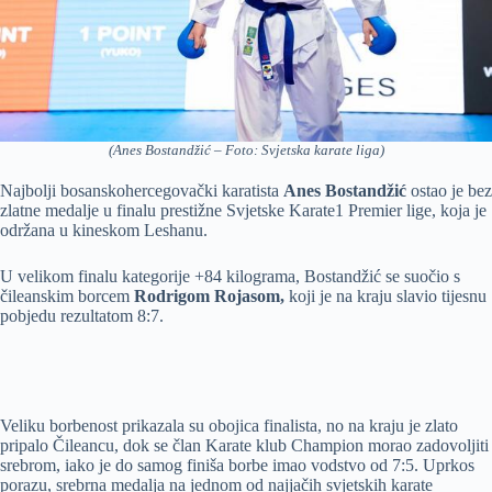
(Anes Bostandžić – Foto: Svjetska karate liga)
Najbolji bosanskohercegovački karatista
Anes Bostandžić
ostao je bez
zlatne medalje u finalu prestižne Svjetske Karate1 Premier lige, koja je
održana u kineskom Leshanu.
U velikom finalu kategorije +84 kilograma, Bostandžić se suočio s
čileanskim borcem
Rodrigom Rojasom,
koji je na kraju slavio tijesnu
pobjedu rezultatom 8:7.
Veliku borbenost prikazala su obojica finalista, no na kraju je zlato
pripalo Čileancu, dok se član Karate klub Champion morao zadovoljiti
srebrom, iako je do samog finiša borbe imao vodstvo od 7:5. Uprkos
porazu, srebrna medalja na jednom od najjačih svjetskih karate