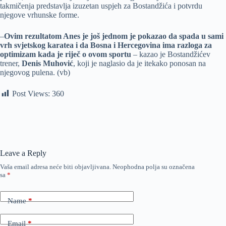
takmičenja predstavlja izuzetan uspjeh za Bostandžića i potvrdu
njegove vrhunske forme.
–
Ovim rezultatom Anes je još jednom je pokazao da spada u sami
vrh svjetskog karatea i da Bosna i Hercegovina ima razloga za
optimizam kada je riječ o ovom sportu
– kazao je Bostandžićev
trener,
Denis Muhović
, koji je naglasio da je itekako ponosan na
njegovog pulena. (vb)
Post Views:
360
Leave a Reply
Vaša email adresa neće biti objavljivana.
Neophodna polja su označena
sa
*
Name
*
Email
*