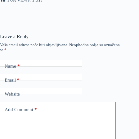
Leave a Reply
Vaša email adresa neće biti objavljivana.
Neophodna polja su označena
sa
*
Name
*
Email
*
Website
Add Comment
*