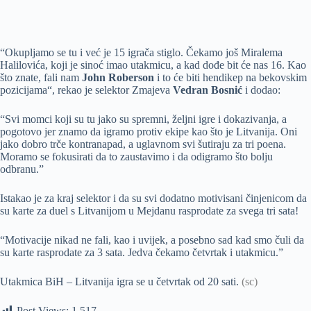
“Okupljamo se tu i već je 15 igrača stiglo. Čekamo još Miralema
Halilovića, koji je sinoć imao utakmicu, a kad dođe bit će nas 16. Kao
što znate, fali nam
John Roberson
i to će biti hendikep na bekovskim
pozicijama“, rekao je selektor Zmajeva
Vedran Bosnić
i dodao:
“Svi momci koji su tu jako su spremni, željni igre i dokazivanja, a
pogotovo jer znamo da igramo protiv ekipe kao što je Litvanija. Oni
jako dobro trče kontranapad, a uglavnom svi šutiraju za tri poena.
Moramo se fokusirati da to zaustavimo i da odigramo što bolju
odbranu.”
Istakao je za kraj selektor i da su svi dodatno motivisani činjenicom da
su karte za duel s Litvanijom u Mejdanu rasprodate za svega tri sata!
“Motivacije nikad ne fali, kao i uvijek, a posebno sad kad smo čuli da
su karte rasprodate za 3 sata. Jedva čekamo četvrtak i utakmicu.”
Utakmica BiH – Litvanija igra se u četvrtak od 20 sati.
(sc)
Post Views:
1.517