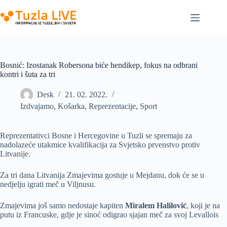
Skip
to
content
Bosnić: Izostanak Robersona biće hendikep, fokus na odbrani
kontri i šuta za tri
Desk
21. 02. 2022.
Izdvajamo
,
Košarka
,
Reprezentacije
,
Sport
Reprezentativci Bosne i Hercegovine u Tuzli se spremaju za
nadolazeće utakmice kvalifikacija za Svjetsko prvenstvo protiv
Litvanije.
Za tri dana Litvanija Zmajevima gostuje u Mejdanu, dok će se u
nedjelju igrati meč u Viljnusu.
Zmajevima još samo nedostaje kapiten
Miralem Halilović
, koji je na
putu iz Francuske, gdje je sinoć odigrao sjajan meč za svoj Levallois