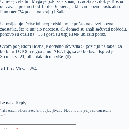
U trećoj četvrtini Mega je pokušala smanjiti zaostatak, dok je Bosna
održavala prednost od 15 do 16 poena, a ključne poene postizali su
Plummer (24 poena na kraju) i Šalić.
U posljednjoj četvrtini beogradski tim je prišao na devet poena
zaostatka, što je unijelo napetost, ali domaći su znali sačuvati pobjedu,
ponovo su otišli na +15 i gosti su uspjeli tek ublažiti poraz.
Ovom pobjedom Bosna je dodatno učvrstila 5. poziciju na tabeli za
borbu u TOP 8 u regionalnoj ABA ligi, sa 20 bodova. Ispred je
Spartak sa 21, ali i utakmicom više. (tl)
Post Views:
254
Leave a Reply
Vaša email adresa neće biti objavljivana.
Neophodna polja su označena
sa
*