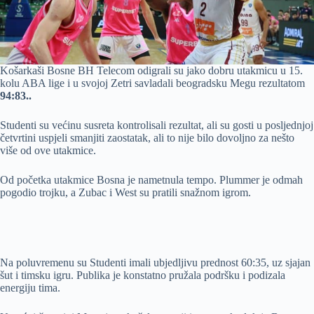
Košarkaši Bosne BH Telecom odigrali su jako dobru utakmicu u 15.
kolu ABA lige i u svojoj Zetri savladali beogradsku Megu rezultatom
94:83..
Studenti su većinu susreta kontrolisali rezultat, ali su gosti u posljednjoj
četvrtini uspjeli smanjiti zaostatak, ali to nije bilo dovoljno za nešto
više od ove utakmice.
Od početka utakmice Bosna je nametnula tempo. Plummer je odmah
pogodio trojku, a Zubac i West su pratili snažnom igrom.
Na poluvremenu su Studenti imali ubjedljivu prednost 60:35, uz sjajan
šut i timsku igru. Publika je konstatno pružala podršku i podizala
energiju tima.