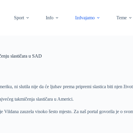
Sport
Info
Izdvajamo
Teme
čenju slastičara u SAD
u, ni slutila nije da će ljubav prema pripremi slastica biti njen život
ajvećeg takmičenja slastičara u Americi.
 Vildana zauzela visoko šesto mjesto. Za naš portal govorila je o svom 