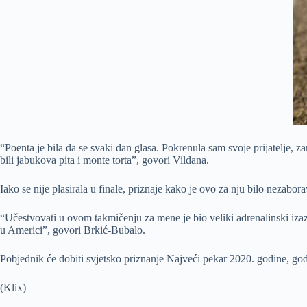
“Poenta je bila da se svaki dan glasa. Pokrenula sam svoje prijatelje, 
bili jabukova pita i monte torta”, govori Vildana.
Iako se nije plasirala u finale, priznaje kako je ovo za nju bilo nezabo
“Učestvovati u ovom takmičenju za mene je bio veliki adrenalinski iza
u Americi”, govori Brkić-Bubalo.
Pobjednik će dobiti svjetsko priznanje Najveći pekar 2020. godine, godi
(Klix)