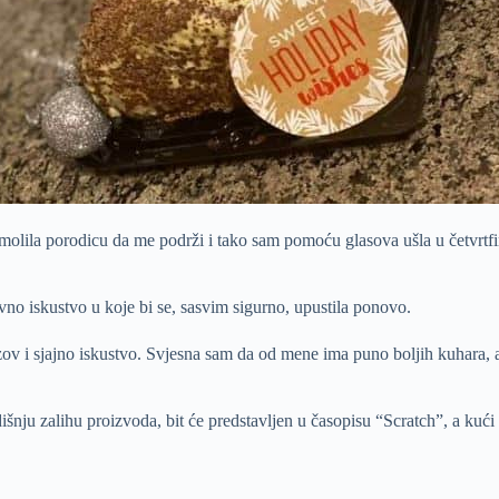
zamolila porodicu da me podrži i tako sam pomoću glasova ušla u četvrtf
ravno iskustvo u koje bi se, sasvim sigurno, upustila ponovo.
zov i sjajno iskustvo. Svjesna sam da od mene ima puno boljih kuhara,
šnju zalihu proizvoda, bit će predstavljen u časopisu “Scratch”, a kući 