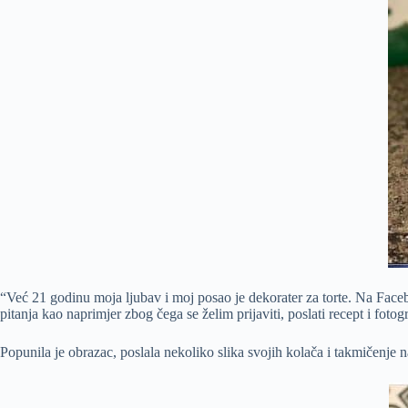
“Već 21 godinu moja ljubav i moj posao je dekorater za torte. Na Faceb
pitanja kao naprimjer zbog čega se želim prijaviti, poslati recept i fot
Popunila je obrazac, poslala nekoliko slika svojih kolača i takmičenje n