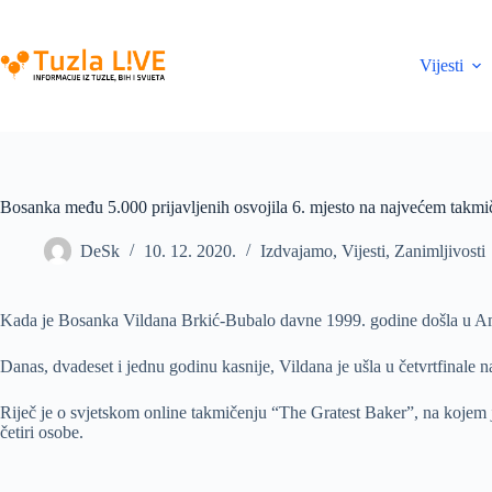
Skip
to
content
Vijesti
Bosanka među 5.000 prijavljenih osvojila 6. mjesto na najvećem takmi
DeSk
10. 12. 2020.
Izdvajamo
,
Vijesti
,
Zanimljivosti
Kada je Bosanka Vildana Brkić-Bubalo davne 1999. godine došla u Amerik
Danas, dvadeset i jednu godinu kasnije, Vildana je ušla u četvrtfinale n
Riječ je o svjetskom online takmičenju “The Gratest Baker”, na kojem je
četiri osobe.