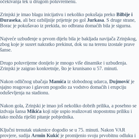
očekivanja tek u drugom poluvremenu.
Zrinjski je imao blagu inicijativu i nekoliko pokušaja preko
Bilbije i
Đuraseka
, ali bez ozbiljnije prijetnje po gol
Jurkasa
. S druge strane,
Borac je pokušavao iz prekida, no odbrana domaćih bila je sigurna.
Najveće uzbuđenje u prvom dijelu bila je bakljada navijača Zrinjskog,
zbog koje je susret nakratko prekinut, dok su na terenu izostale prave
šanse.
Drugo poluvrijeme donijelo je mnogo više dinamike i uzbuđenja.
Zrinjski je zaigrao konkretnije, što je krunisano u 57. minuti.
Nakon odličnog ubačaja
Mamića
iz slobodnog udarca,
Dujmović
je
sjajno reagovao i glavom pogodio za vodstvo domaćih i erupciju
oduševljenja na stadionu.
Nakon gola, Zrinjski je imao još nekoliko dobrih prilika, a posebno se
izdvaja šansa
Mikića
koji nije uspio realizovati stopostotnu priliku i
tako možda riješiti pitanje pobjednika.
Ključni trenutak utakmice dogodio se u 75. minuti. Nakon VAR
provjere, sudija
Armin Kukić
je promijenio svoju prvobitnu odluku i