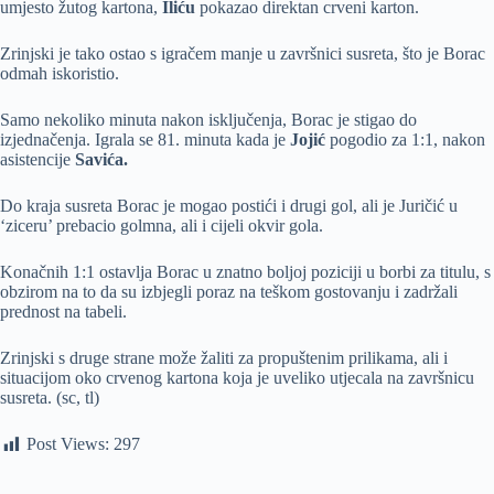
umjesto žutog kartona,
Iliću
pokazao direktan crveni karton.
Zrinjski je tako ostao s igračem manje u završnici susreta, što je Borac
odmah iskoristio.
Samo nekoliko minuta nakon isključenja, Borac je stigao do
izjednačenja. Igrala se 81. minuta kada je
Jojić
pogodio za 1:1, nakon
asistencije
Savića.
Do kraja susreta Borac je mogao postići i drugi gol, ali je Juričić u
‘ziceru’ prebacio golmna, ali i cijeli okvir gola.
Konačnih 1:1 ostavlja Borac u znatno boljoj poziciji u borbi za titulu, s
obzirom na to da su izbjegli poraz na teškom gostovanju i zadržali
prednost na tabeli.
Zrinjski s druge strane može žaliti za propuštenim prilikama, ali i
situacijom oko crvenog kartona koja je uveliko utjecala na završnicu
susreta. (sc, tl)
Post Views:
297