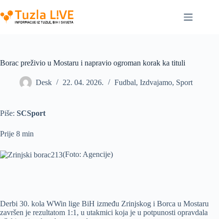
Skip
to
content
Borac preživio u Mostaru i napravio ogroman korak ka tituli
Desk
22. 04. 2026.
Fudbal
,
Izdvajamo
,
Sport
Piše:
SCSport
Prije 8 min
(Foto: Agencije)
Derbi 30. kola WWin lige BiH između Zrinjskog i Borca u Mostaru
završen je rezultatom 1:1, u utakmici koja je u potpunosti opravdala