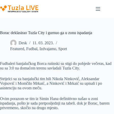
Skip
to
content
Borac deklasirao Tuzla City i gurnuo ga u zonu ispadanja
Desk
11. 03. 2023.
Featured
,
Fudbal
,
Izdvajamo
,
Sport
Fudbaleri banjalučkog Borca rutinski su stigi do pobjede večeras, kad
su sa 3:0 na domaćem terenu savladali Tuzla City.
Strijelci su za banjalučki tim bili Nikola Ninković, Aleksandar
Vojnović i Momčilo Mrkaić, a Ninković i Mrkaić su upisali i po
asistenciju na ovom meču.
Ovim porazom se tim iz Simin Hana definitivno našao u zoni
ispadanja, pošto je sada pretposljednji na tabeli. dok je Borac, barem
privremeno, skočio na drugo mjesto.