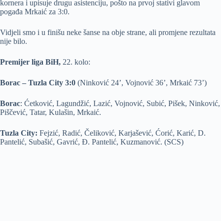
kornera i upisuje drugu asistenciju, pošto na prvoj stativi glavom
pogađa Mrkaić za 3:0.
Vidjeli smo i u finišu neke šanse na obje strane, ali promjene rezultata
nije bilo.
Premijer liga BiH,
22. kolo:
Borac – Tuzla City 3:0
(Ninković 24’, Vojnović 36’, Mrkaić 73’)
Borac
: Ćetković, Lagundžić, Lazić, Vojnović, Subić, Pišek, Ninković,
Piščević, Tatar, Kulašin, Mrkaić.
Tuzla City:
Fejzić, Radić, Čeliković, Karjašević, Ćorić, Karić, D.
Pantelić, Subašić, Gavrić, Đ. Pantelić, Kuzmanović. (SCS)