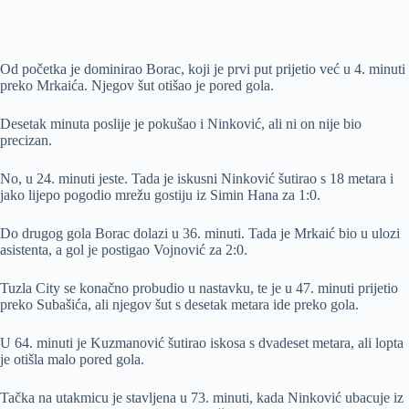
Od početka je dominirao Borac, koji je prvi put prijetio već u 4. minuti
preko Mrkaića. Njegov šut otišao je pored gola.
Desetak minuta poslije je pokušao i Ninković, ali ni on nije bio
precizan.
No, u 24. minuti jeste. Tada je iskusni Ninković šutirao s 18 metara i
jako lijepo pogodio mrežu gostiju iz Simin Hana za 1:0.
Do drugog gola Borac dolazi u 36. minuti. Tada je Mrkaić bio u ulozi
asistenta, a gol je postigao Vojnović za 2:0.
Tuzla City se konačno probudio u nastavku, te je u 47. minuti prijetio
preko Subašića, ali njegov šut s desetak metara ide preko gola.
U 64. minuti je Kuzmanović šutirao iskosa s dvadeset metara, ali lopta
je otišla malo pored gola.
Tačka na utakmicu je stavljena u 73. minuti, kada Ninković ubacuje iz