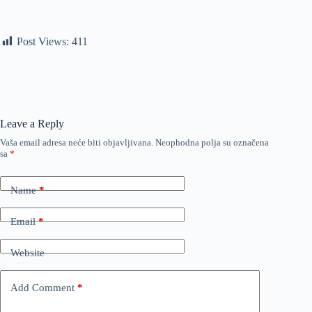
Post Views:
411
Leave a Reply
Vaša email adresa neće biti objavljivana.
Neophodna polja su označena
sa
*
Name
*
Email
*
Website
Add Comment
*