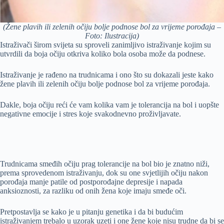
(Žene plavih ili zelenih očiju bolje podnose bol za vrijeme porođaja –
Foto: Ilustracija)
Istraživači širom svijeta su sproveli zanimljivo istraživanje kojim su
utvrdili da boja očiju otkriva koliko bola osoba može da podnese.
Istraživanje je rađeno na trudnicama i ono što su dokazali jeste kako
žene plavih ili zelenih očiju bolje podnose bol za vrijeme porođaja.
Dakle, boja očiju reći će vam kolika vam je tolerancija na bol i uopšte
negativne emocije i stres koje svakodnevno proživljavate.
Trudnicama smeđih očiju prag tolerancije na bol bio je znatno niži,
prema sprovedenom istraživanju, dok su one svjetlijih očiju nakon
porođaja manje patile od postporođajne depresije i napada
anksioznosti, za razliku od onih žena koje imaju smeđe oči.
Pretpostavlja se kako je u pitanju genetika i da bi budućim
istraživanjem trebalo u uzorak uzeti i one žene koje nisu trudne da bi se