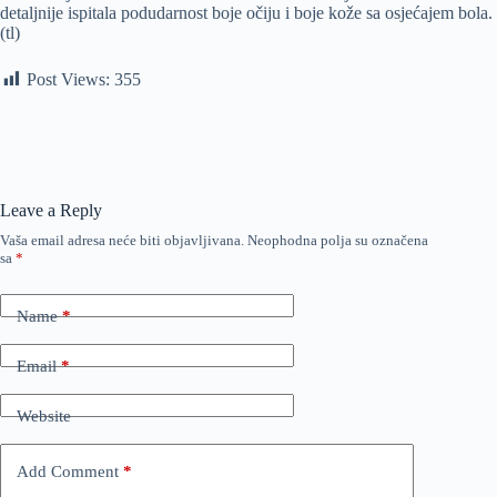
detaljnije ispitala podudarnost boje očiju i boje kože sa osjećajem bola.
(tl)
Post Views:
355
Leave a Reply
Vaša email adresa neće biti objavljivana.
Neophodna polja su označena
sa
*
Name
*
Email
*
Website
Add Comment
*