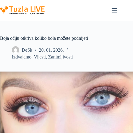
Skip
to
content
Boja očiju otkriva koliko bola možete podnijeti
DeSk
20. 01. 2026.
Izdvajamo
,
Vijesti
,
Zanimljivosti