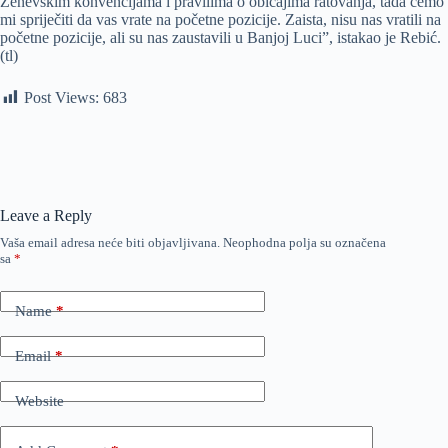
Ženevskim konvencijama i pravilima o običajima ratovanja, tada ćemo
mi spriječiti da vas vrate na početne pozicije. Zaista, nisu nas vratili na
početne pozicije, ali su nas zaustavili u Banjoj Luci”, istakao je Rebić.
(tl)
Post Views:
683
Leave a Reply
Vaša email adresa neće biti objavljivana.
Neophodna polja su označena
sa
*
Name
*
Email
*
Website