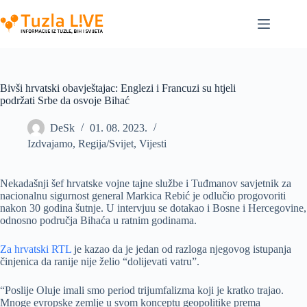
Skip
to
content
Bivši hrvatski obavještajac: Englezi i Francuzi su htjeli
podržati Srbe da osvoje Bihać
DeSk
01. 08. 2023.
Izdvajamo
,
Regija/Svijet
,
Vijesti
Nekadašnji šef hrvatske vojne tajne službe i Tuđmanov savjetnik za
nacionalnu sigurnost general Markica Rebić je odlučio progovoriti
nakon 30 godina šutnje. U intervjuu se dotakao i Bosne i Hercegovine,
odnosno područja Bihaća u ratnim godinama.
Za hrvatski RTL
je kazao da je jedan od razloga njegovog istupanja
činjenica da ranije nije želio “dolijevati vatru”.
“Poslije Oluje imali smo period trijumfalizma koji je kratko trajao.
Mnoge evropske zemlje u svom konceptu geopolitike prema