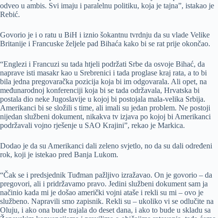
odveo u ambis. Svi imaju i paralelnu politiku, koja je tajna”, istakao je
Rebić.
Govorio je i o ratu u BiH i iznio šokantnu tvrdnju da su vlade Velike
Britanije i Francuske željele pad Bihaća kako bi se rat prije okončao.
“Englezi i Francuzi su tada htjeli podržati Srbe da osvoje Bihać, da
naprave isti masakr kao u Srebrenici i tada proglase kraj rata, a to bi
bila jedna pregovaračka pozicija koja bi im odgovarala. Ali opet, na
međunarodnoj konferenciji koja bi se tada održavala, Hrvatska bi
postala dio neke Jugoslavije u kojoj bi postojala mala-velika Srbija.
Amerikanci bi se složili s time, ali imali su jedan problem. Ne postoji
nijedan službeni dokument, nikakva tv izjava po kojoj bi Amerikanci
podržavali vojno rješenje u SAO Krajini”, rekao je Markica.
Dodao je da su Amerikanci dali zeleno svjetlo, no da su dali određeni
rok, koji je istekao pred Banja Lukom.
“Čak se i predsjednik Tuđman pažljivo izražavao. On je govorio – da
pregovori, ali i pridržavamo pravo. Jedini službeni dokument sam ja
načinio kada mi je došao američki vojni ataše i rekli su mi – ovo je
službeno. Napravili smo zapisnik. Rekli su – ukoliko vi se odlučite na
Oluju, i ako ona bude trajala do deset dana, i ako to bude u skladu sa