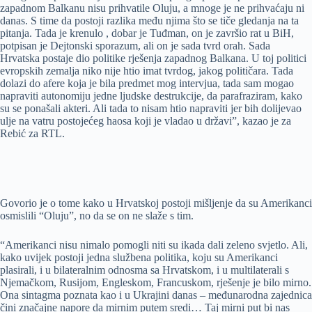
zapadnom Balkanu nisu prihvatile Oluju, a mnoge je ne prihvaćaju ni
danas. S time da postoji razlika među njima što se tiče gledanja na ta
pitanja. Tada je krenulo , dobar je Tuđman, on je završio rat u BiH,
potpisan je Dejtonski sporazum, ali on je sada tvrd orah. Sada
Hrvatska postaje dio politike rješenja zapadnog Balkana. U toj politici
evropskih zemalja niko nije htio imat tvrdog, jakog političara. Tada
dolazi do afere koja je bila predmet mog intervjua, tada sam mogao
napraviti autonomiju jedne ljudske destrukcije, da parafraziram, kako
su se ponašali akteri. Ali tada to nisam htio napraviti jer bih dolijevao
ulje na vatru postojećeg haosa koji je vladao u državi”, kazao je za
Rebić za RTL.
Govorio je o tome kako u Hrvatskoj postoji mišljenje da su Amerikanci
osmislili “Oluju”, no da se on ne slaže s tim.
“Amerikanci nisu nimalo pomogli niti su ikada dali zeleno svjetlo. Ali,
kako uvijek postoji jedna službena politika, koju su Amerikanci
plasirali, i u bilateralnim odnosma sa Hrvatskom, i u multilaterali s
Njemačkom, Rusijom, Engleskom, Francuskom, rješenje je bilo mirno.
Ona sintagma poznata kao i u Ukrajini danas – međunarodna zajednica
čini značajne napore da mirnim putem sredi… Taj mirni put bi nas