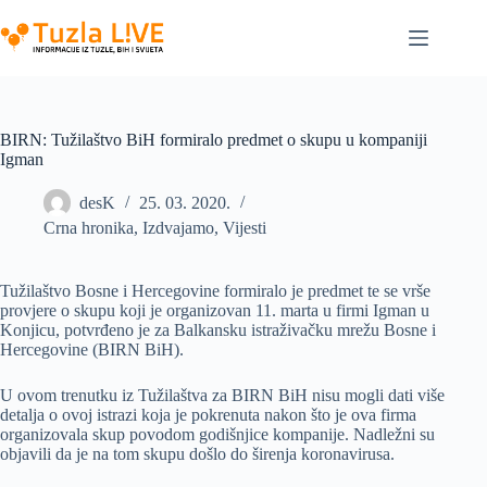
Skip
to
content
BIRN: Tužilaštvo BiH formiralo predmet o skupu u kompaniji
Igman
desK
25. 03. 2020.
Crna hronika
,
Izdvajamo
,
Vijesti
Tužilaštvo Bosne i Hercegovine formiralo je predmet te se vrše
provjere o skupu koji je organizovan 11. marta u firmi Igman u
Konjicu, potvrđeno je za Balkansku istraživačku mrežu Bosne i
Hercegovine (BIRN BiH).
U ovom trenutku iz Tužilaštva za BIRN BiH nisu mogli dati više
detalja o ovoj istrazi koja je pokrenuta nakon što je ova firma
organizovala skup povodom godišnjice kompanije. Nadležni su
objavili da je na tom skupu došlo do širenja koronavirusa.