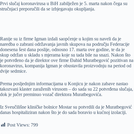
Prvi slučaj koronavirusa u BiH zabilježen je 5. marta nakon čega su
stručnjaci preporučili da se izbjegavaju okupljanja.
Ranije su iz firme Igman izdali saopćenje u kojim su naveli da je
naredba o zabrani održavanja javnih skupova na području Federacije
donesena šest dana poslije, odnosno 17. marta ove godine, te da je
skup održan u skladu s mjerama koje su tada bile na snazi. Nakon što
je potvrđeno da je direktor ove firme Đahid Muratbegović pozitivan na
koronavirus, kompanija Igman je obustavila proizvodnju na period od
dvije sedmice.
Prema posljednjim informacijama u Konjicu je nakon zabave nastao
takozvani klaster zaraženih virusom – do sada su 22 potvrđena slučaja,
dok je jučer preminuo vozač direktora Muratbegovića.
Iz Sveučilišne kliničke bolnice Mostar su potvrdili da je Muratbegović
danas hospitaliziran nakon što je do sada boravio u kućnoj izolaciji.
Post Views:
799