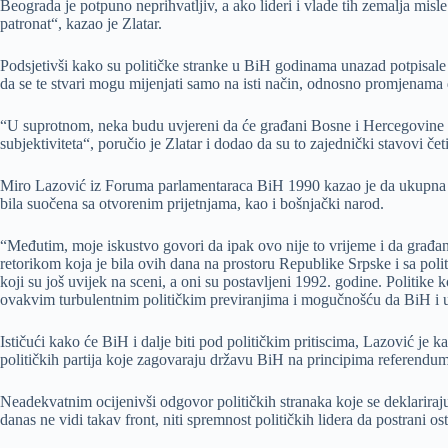
Beograda je potpuno neprihvatljiv, a ako lideri i vlade tih zemalja misl
patronat“, kazao je Zlatar.
Podsjetivši kako su političke stranke u BiH godinama unazad potpisale 
da se te stvari mogu mijenjati samo na isti način, odnosno promjenama 
“U suprotnom, neka budu uvjereni da će građani Bosne i Hercegovine d
subjektiviteta“, poručio je Zlatar i dodao da su to zajednički stavovi čet
Miro Lazović iz Foruma parlamentaraca BiH 1990 kazao je da ukupna a
bila suočena sa otvorenim prijetnjama, kao i bošnjački narod.
“Međutim, moje iskustvo govori da ipak ovo nije to vrijeme i da građani 
retorikom koja je bila ovih dana na prostoru Republike Srpske i sa po
koji su još uvijek na sceni, a oni su postavljeni 1992. godine. Politike 
ovakvim turbulentnim političkim previranjima i mogučnošću da BiH i u
Ističući kako će BiH i dalje biti pod političkim pritiscima, Lazović je 
političkih partija koje zagovaraju državu BiH na principima referendums
Neadekvatnim ocijenivši odgovor političkih stranaka koje se deklariraju
danas ne vidi takav front, niti spremnost političkih lidera da postrani os