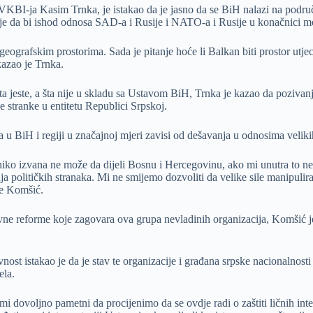
KBI-ja Kasim Trnka, je istakao da je jasno da se BiH nalazi na području
je da bi ishod odnosa SAD-a i Rusije i NATO-a i Rusije u konačnici mog
 geografskim prostorima. Sada je pitanje hoće li Balkan biti prostor utje
kazao je Trnka.
ta jeste, a šta nije u skladu sa Ustavom BiH, Trnka je kazao da pozivan
 stranke u entitetu Republici Srpskoj.
u BiH i regiji u značajnoj mjeri zavisi od dešavanja u odnosima velikih s
 niko izvana ne može da dijeli Bosnu i Hercegovinu, ako mi unutra to n
anja političkih stranaka. Mi ne smijemo dozvoliti da velike sile manipu
je Komšić.
ne reforme koje zagovara ova grupa nevladinih organizacija, Komšić je 
t istakao je da je stav te organizacije i građana srpske nacionalnosti 
ela.
mi dovoljno pametni da procijenimo da se ovdje radi o zaštiti ličnih int