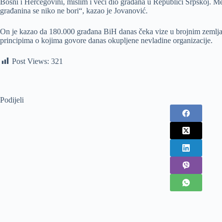
Bosni i Hercegovini, mislim i veći dio građana u Republici Srpskoj. Međ
građanina se niko ne bori“, kazao je Jovanović.
On je kazao da 180.000 građana BiH danas čeka vize u brojnim zemljama 
principima o kojima govore danas okupljene nevladine organizacije.
Post Views:
321
Podijeli