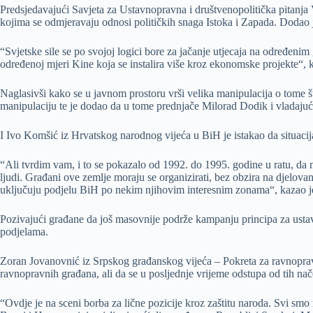
Predsjedavajući Savjeta za Ustavnopravna i društvenopolitička pitanja V
kojima se odmjeravaju odnosi političkih snaga Istoka i Zapada. Dodao 
“Svjetske sile se po svojoj logici bore za jačanje utjecaja na određenim
određenoj mjeri Kine koja se instalira više kroz ekonomske projekte“, 
Naglasivši kako se u javnom prostoru vrši velika manipulacija o tome š
manipulaciju te je dodao da u tome prednjače Milorad Dodik i vladajuće
I Ivo Komšić iz Hrvatskog narodnog vijeća u BiH je istakao da situacija 
“Ali tvrdim vam, i to se pokazalo od 1992. do 1995. godine u ratu, da
ljudi. Građani ove zemlje moraju se organizirati, bez obzira na djelov
uključuju podjelu BiH po nekim njihovim interesnim zonama“, kazao 
Pozivajući građane da još masovnije podrže kampanju principa za ustav
podjelama.
Zoran Jovanovnić iz Srpskog građanskog vijeća – Pokreta za ravnopravnos
ravnopravnih građana, ali da se u posljednje vrijeme odstupa od tih nač
“Ovdje je na sceni borba za lične pozicije kroz zaštitu naroda. Svi smo 