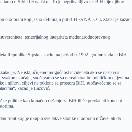
 tamo u Srbiji i Hrvatskoj. To je neprihvatljivo jer BiH nije njihov
kon o odbrani koji jasno definiraju put BiH ka NATO-u, Zlatar je kazao
uvereniteta, teritorijalnog integriteta međunarodnopravnog
ta Republike Srpske asocira na period iz 1992. godine kada je BiH
eskalacija, Ne isključujemo mogućnost incidenata ako se nastavi s
U svakom slučaju, suočavamo se sa nerealiziranim političkim ciljevima
itike i njihovi ciljevi ne otklone sa prostora BiH, suočavaćemo se sa
atacima“, kazao je Lazović.
ničke politike kao konačno rješenje za BiH ili će prevladati koncept
storima.
n front koji je okupio sve takve stranke u odbrani države, ali da