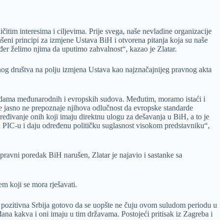
čitim interesima i ciljevima. Prije svega, naše nevladine organizacije
ni principi za izmjene Ustava BiH i otvorena pitanja koja su naše
ođer želimo njima da uputimo zahvalnost“, kazao je Zlatar.
lnog društva na polju izmjena Ustava kao najznačajnijeg pravnog akta
resudama međunarodnih i evropskih sudova. Međutim, moramo istaći i
se jasno ne prepoznaje njihova odlučnost da evropske standarde
ređivanje onih koji imaju direktnu ulogu za dešavanja u BiH, a to je
u PIC-u i daju određenu političku suglasnost visokom predstavniku“,
pravni poredak BiH narušen, Zlatar je najavio i sastanke sa
em koji se mora rješavati.
i pozitivna Srbija gotovo da se uopšte ne čuju ovom suludom periodu u
ađana kakva i oni imaju u tim državama. Postojeći pritisak iz Zagreba i