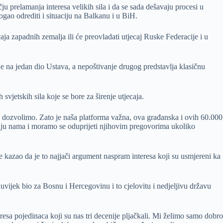
 prelamanja interesa velikih sila i da se sada dešavaju procesi u
ao odrediti i situaciju na Balkanu i u BiH.
caja zapadnih zemalja ili će preovladati utjecaj Ruske Federacije i u
je na jedan dio Ustava, a nepoštivanje drugog predstavlja klasičnu
vjetskih sila koje se bore za širenje utjecaja.
e dozvolimo. Zato je naša platforma važna, ova građanska i ovih 60.000
liraju nama i moramo se oduprijeti njihovim pregovorima ukoliko
kazao da je to najjači argument naspram interesa koji su usmjereni ka
uvijek bio za Bosnu i Hercegovinu i to cjelovitu i nedjeljivu državu
eresa pojedinaca koji su nas tri decenije pljačkali. Mi želimo samo dobro