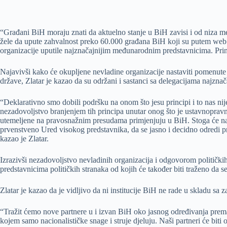
“Građani BiH moraju znati da aktuelno stanje u BiH zavisi i od niza među
žele da upute zahvalnost preko 60.000 građana BiH koji su putem web 
organizacije uputile najznačajnijim međunarodnim predstavnicima. Princ
Najavivši kako će okupljene nevladine organizacije nastaviti pomenute 
države, Zlatar je kazao da su održani i sastanci sa delegacijama najzn
“Deklarativno smo dobili podršku na onom što jesu principi i to nas ni
nezadovoljstvo branjenjem tih principa unutar onog što je ustavnopravn
utemeljene na pravosnažnim presudama primjenjuju u BiH. Stoga će naše 
prvenstveno Ured visokog predstavnika, da se jasno i decidno odredi p
kazao je Zlatar.
Izrazivši nezadovoljstvo nevladinih organizacija i odgovorom politički
predstavnicima političkih stranaka od kojih će također biti traženo da 
Zlatar je kazao da je vidljivo da ni institucije BiH ne rade u skladu sa 
“Tražit ćemo nove partnere u i izvan BiH oko jasnog određivanja prem
kojem samo nacionalističke snage i struje djeluju. Naši partneri će biti