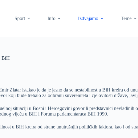
Sport
Info
Izdvajamo
Teme
e BiH
r Zlatar istakao je da je jasno da se nestabilnost u BiH kreira od unutr
ovor koji bude trebalo za odbranu suvereniteta i cjelovitosti države, j
uelnoj situaciji u Bosni i Hercegovini govorili predstavnici nevladinih
rodnog vijeća u BiH i Foruma parlamentaraca BiH 1990.
lnost u BiH kreira od strane unutrašnjih političkih faktora, kao i od str