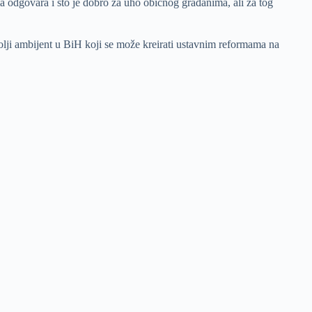
ma odgovara i što je dobro za uho običnog građanima, ali za tog
olji ambijent u BiH koji se može kreirati ustavnim reformama na