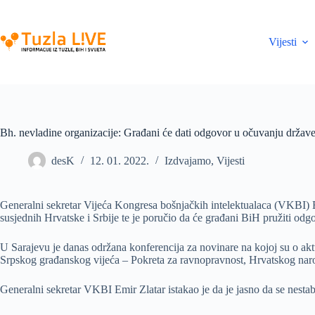
Skip
to
content
Vijesti
Bh. nevladine organizacije: Građani će dati odgovor u očuvanju držav
desK
12. 01. 2022.
Izdvajamo
,
Vijesti
Generalni sekretar Vijeća Kongresa bošnjačkih intelektualaca (VKBI) Emi
susjednih Hrvatske i Srbije te je poručio da će građani BiH pružiti odg
U Sarajevu je danas održana konferencija za novinare na kojoj su o akt
Srpskog građanskog vijeća – Pokreta za ravnopravnost, Hrvatskog na
Generalni sekretar VKBI Emir Zlatar istakao je da je jasno da se nestabi