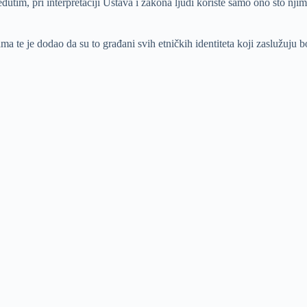
utim, pri interpretaciji Ustava i zakona ljudi koriste samo ono što nji
te je dodao da su to građani svih etničkih identiteta koji zaslužuju b