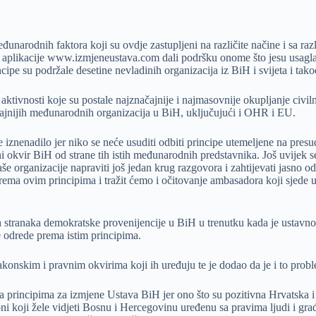
narodnih faktora koji su ovdje zastupljeni na različite načine i sa razli
aplikacije www.izmjeneustava.com dali podršku onome što jesu usaglaše
ipe su podržale desetine nevladinih organizacija iz BiH i svijeta i tak
aktivnosti koje su postale najznačajnije i najmasovnije okupljanje civi
ačajnijih međunarodnih organizacija u BiH, uključujući i OHR i EU.
je iznenadilo jer niko se neće usuditi odbiti principe utemeljene na p
i okvir BiH od strane tih istih međunarodnih predstavnika. Još uvijek 
organizacije napraviti još jedan krug razgovora i zahtijevati jasno od
rema ovim principima i tražit ćemo i očitovanje ambasadora koji sjede 
h stranaka demokratske provenijencije u BiH u trenutku kada je ustavno
se odrede prema istim principima.
zakonskim i pravnim okvirima koji ih uređuju te je dodao da je i to probl
a principima za izmjene Ustava BiH jer ono što su pozitivna Hrvatska 
 oni koji žele vidjeti Bosnu i Hercegovinu uređenu sa pravima ljudi i gr