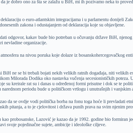
e da je dobro ono za šta se zalažu u BiH, mi ih pozivamo neka to provedu
deklaraciju o euro-atlantskim integracijama i u parlamentu donijeli Za
donesenih zakona i odustajanjem od deklaracija koje su objavljene.
ati odgovor, kakav bude bio potreban u očuvanju države BiH, njenog s
iri nevladine organizacije.
tmosfera na nivou poruka koje dolaze iz bosanskohercegovačkog entite
BiH ne se bi trebali bojati nekih velikih ratnih događaja, niti velikih 
litikom Milorada Dodika oko nastavka vučenja secesionističkih poteza. 
koje su kreirale rat su i danas u određenoj formi prisutne i dok se te pol
 narednom periodu bude u političkom vrtlogu i unutrašnjih i vanjskim 
kazao da se ovdje vodi politička borba na fonu toga hoće li prevladati et
kih pitanja, a to je cjelovitost i država punih prava na svim njenim pro
 kao probosanske, Lazović je kazao da je 1992. godine bio formiran jeda
tavi svoje pojedinačne sujete, ambicije i ideološke ciljeve.