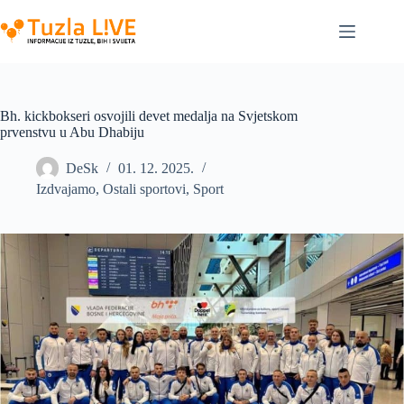
Skip
to
content
Bh. kickbokseri osvojili devet medalja na Svjetskom
prvenstvu u Abu Dhabiju
DeSk
01. 12. 2025.
Izdvajamo
,
Ostali sportovi
,
Sport