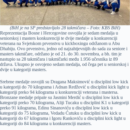
(BiH je na SP predstavljalo 28 takmičara – Foto: KBS BiH)
Reprezentacija Bosne i Hercegovine osvojila je sedam medalja u
seniorskoj i masters konkurenciji te dvije medalje u konkurenciji
veterana na Svjetskom prvenstvu u kickboxingu održanom u Abu
Dhabiju. Ovo prvenstvo, jedno od najzahtjevnijih do sada za seniore i
masters takmičare, održano je od 21. do 30. novembra, a bh. tim je
nastupio sa 28 takmičara i takmičarki među 1.956 učesnika iz 89
država. Ukupno je osvojeno sedam medalja, od čega pet u seniorskoj i
dvije u kategoriji masters.
Srebrne medalje osvojili su Dragana Maksimović u disciplini low kick
u kategoriji do 70 kilograma i Adnan Redžović u disciplini kick light u
kategoriji preko 94 kilograma u konkurenciji veterana i mastersa.
Bronzane medalje pripale su Jasmini Merdić u disciplini low kick u
kategoriji preko 70 kilograma, Aliji Tucaku u disciplini K1 u kategoriji
preko 91 kilograma, Edinu Sinanoviću u disciplini low kick u
kategoriji do 75 kilograma, Vedadu Ćutuku u disciplini low kick u
kategoriji do 67 kilograma i Igoru Rankoviću u disciplini kick light u
kategoriji do 84 kilograma u konkurenciji masters.