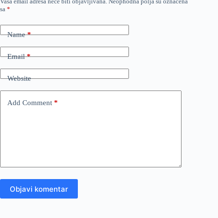
Vaša email adresa neće biti objavljivana.
Neophodna polja su označena
sa
*
Name
*
Email
*
Website
Add Comment
*
Objavi komentar