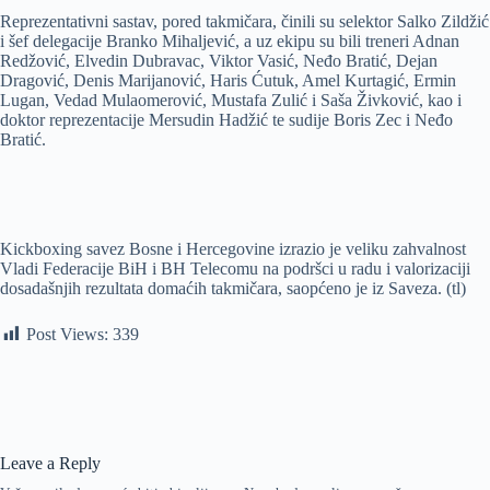
Reprezentativni sastav, pored takmičara, činili su selektor Salko Zildžić
i šef delegacije Branko Mihaljević, a uz ekipu su bili treneri Adnan
Redžović, Elvedin Dubravac, Viktor Vasić, Neđo Bratić, Dejan
Dragović, Denis Marijanović, Haris Ćutuk, Amel Kurtagić, Ermin
Lugan, Vedad Mulaomerović, Mustafa Zulić i Saša Živković, kao i
doktor reprezentacije Mersudin Hadžić te sudije Boris Zec i Neđo
Bratić.
Kickboxing savez Bosne i Hercegovine izrazio je veliku zahvalnost
Vladi Federacije BiH i BH Telecomu na podršci u radu i valorizaciji
dosadašnjih rezultata domaćih takmičara, saopćeno je iz Saveza. (tl)
Post Views:
339
Leave a Reply