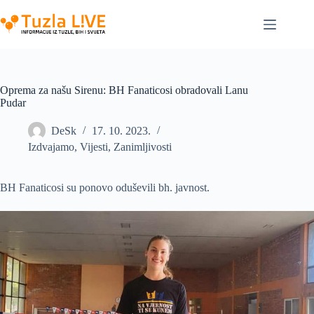
Skip
to
content
Oprema za našu Sirenu: BH Fanaticosi obradovali Lanu
Pudar
DeSk
17. 10. 2023.
Izdvajamo
,
Vijesti
,
Zanimljivosti
BH Fanaticosi su ponovo oduševili bh. javnost.