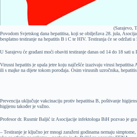
(Sarajevo, 
Povodom Svjetskog dana hepatitisa, koji se obilježava 28. jula, Asocij
besplatno testiranje na hepatitis B i C te HIV. Testiranja će se održati 
U Sarajevu će građani moći obaviti testiranje danas od 14 do 18 sati u I
Virusni hepatitis je upala jetre koju najčešće izazivaju virusi hepatit
ili s majke na dijete tokom porođaja. Osim virusnih uzročnika, hepatit
Prevencija uključuje vakcinaciju protiv hepatitisa B, poštivanje higijen
higijenu također je važno.
Profesor dr. Rusmir Baljić iz Asocijacije infektologa BiH pozvao je gr
– Testiranje je ključno jer mnogi zaraženi godinama nemaju simptome, a bo