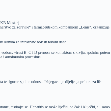
 SKB Mostar)
artnerstvo za zdravlje“ i farmaceutskom kompanijom „Lenis“, organizuje
ru klinika za infektivne bolesti tokom dana.
m i vodom, virusi B, C i D prenose se kontaktom s krvlju, spolnim putem
ima i autoimunim procesima.
ta te sigurne spolne odnose. Izbjegavanje dijeljenja pribora za ličnu
 testirajte se. Hepatitis se može liječiti, pa čak i izliječiti, ali samo