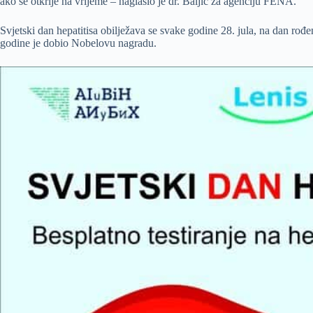
ako se otkrije na vrijeme – naglasio je dr. Baljić za agenciju FENA.
Svjetski dan hepatitisa obilježava se svake godine 28. jula, na dan rođ
godine je dobio Nobelovu nagradu.