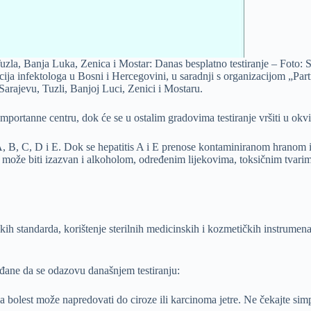
Tuzla, Banja Luka, Zenica i Mostar: Danas besplatno testiranje – Foto:
acija infektologa u Bosni i Hercegovini, u saradnji s organizacijom „P
u Sarajevu, Tuzli, Banjoj Luci, Zenici i Mostaru.
mportanne centru, dok će se u ostalim gradovima testiranje vršiti u okvi
isa A, B, C, D i E. Dok se hepatitis A i E prenose kontaminiranom hrano
is može biti izazvan i alkoholom, određenim lijekovima, toksičnim tvar
skih standarda, korištenje sterilnih medicinskih i kozmetičkih instrumena
ađane da se odazovu današnjem testiranju:
lest može napredovati do ciroze ili karcinoma jetre. Ne čekajte simptome,