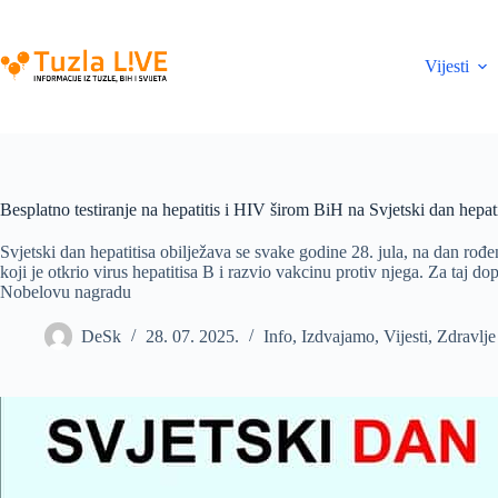
Skip
to
content
Vijesti
Besplatno testiranje na hepatitis i HIV širom BiH na Svjetski dan hepati
Svjetski dan hepatitisa obilježava se svake godine 28. jula, na dan r
koji je otkrio virus hepatitisa B i razvio vakcinu protiv njega. Za taj d
Nobelovu nagradu
DeSk
28. 07. 2025.
Info
,
Izdvajamo
,
Vijesti
,
Zdravlje