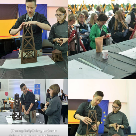
(Nastup belgijskog majstora
čokolade jedan je od vrhunaca