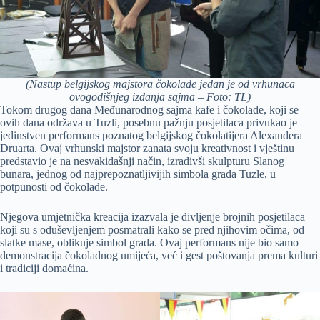
(Nastup belgijskog majstora čokolade jedan je od vrhunaca
ovogodišnjeg izdanja sajma – Foto: TL)
Tokom drugog dana Međunarodnog sajma kafe i čokolade, koji se
ovih dana održava u Tuzli, posebnu pažnju posjetilaca privukao je
jedinstven performans poznatog belgijskog čokolatijera Alexandera
Druarta. Ovaj vrhunski majstor zanata svoju kreativnost i vještinu
predstavio je na nesvakidašnji način, izradivši skulpturu Slanog
bunara, jednog od najprepoznatljivijih simbola grada Tuzle, u
potpunosti od čokolade.
Njegova umjetnička kreacija izazvala je divljenje brojnih posjetilaca
koji su s oduševljenjem posmatrali kako se pred njihovim očima, od
slatke mase, oblikuje simbol grada. Ovaj performans nije bio samo
demonstracija čokoladnog umijeća, već i gest poštovanja prema kulturi
i tradiciji domaćina.