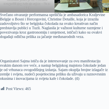
ovogodišnjeg izdanja sajma – Foto:
TL)
Svečano otvaranje performansa upriličila je ambasadorica Kraljevine
Belgije u Bosni i Hercegovini, Christine Detaille, koja je izrazila
zadovoljstvo što se belgijska čokolada na ovako kreativan način
predstavlja publici u Tuzli. Naglasila je važnost kulturne razmjene i
povezivanja kroz gastronomiju i umjetnost, ističući kako su ovakvi
događaji odlična prilika za jačanje međunarodnih veza.
Organizatori Sajma ističu da je interesovanje za ovu manifestaciju
svakim danom sve veće, a nastup belgijskog majstora čokolade jedan
je od vrhunaca ovogodišnjeg izdanja. Sajam okuplja brojne izlagače iz
zemlje i svijeta, nudeći posjetiocima priliku da uživaju u raznovrsnim
okusima i inovacijama iz svijeta kafe i čokolade. (tl)
Post Views:
465