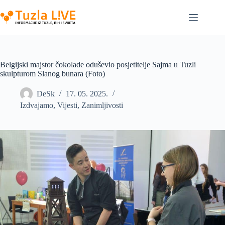
Skip
to
content
Belgijski majstor čokolade oduševio posjetitelje Sajma u Tuzli
skulpturom Slanog bunara (Foto)
DeSk
17. 05. 2025.
Izdvajamo
,
Vijesti
,
Zanimljivosti