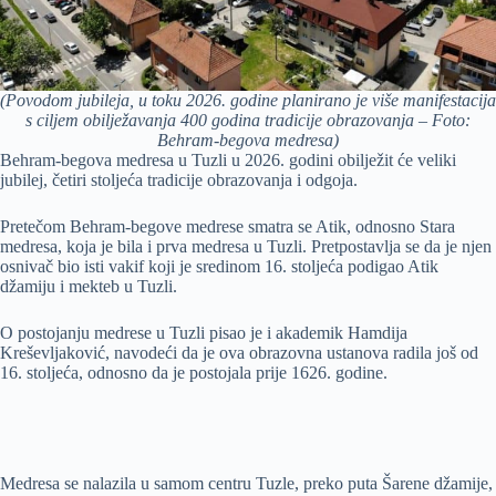
(Povodom jubileja, u toku 2026. godine planirano je više manifestacija
s ciljem obilježavanja 400 godina tradicije obrazovanja – Foto:
Behram-begova medresa)
Behram-begova medresa u Tuzli u 2026. godini obilježit će veliki
jubilej, četiri stoljeća tradicije obrazovanja i odgoja.
Pretečom Behram-begove medrese smatra se Atik, odnosno Stara
medresa, koja je bila i prva medresa u Tuzli. Pretpostavlja se da je njen
osnivač bio isti vakif koji je sredinom 16. stoljeća podigao Atik
džamiju i mekteb u Tuzli.
O postojanju medrese u Tuzli pisao je i akademik Hamdija
Kreševljaković, navodeći da je ova obrazovna ustanova radila još od
16. stoljeća, odnosno da je postojala prije 1626. godine.
Medresa se nalazila u samom centru Tuzle, preko puta Šarene džamije,