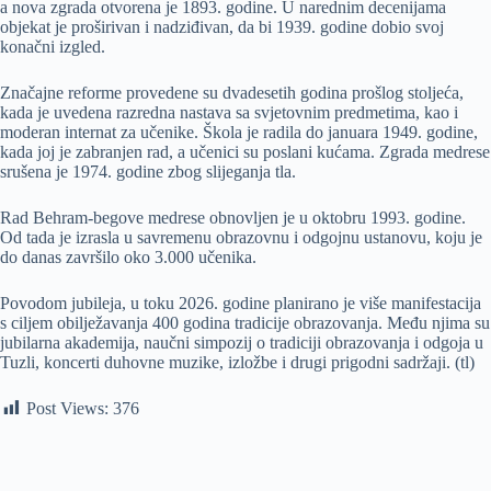
a nova zgrada otvorena je 1893. godine. U narednim decenijama
objekat je proširivan i nadziđivan, da bi 1939. godine dobio svoj
konačni izgled.
Značajne reforme provedene su dvadesetih godina prošlog stoljeća,
kada je uvedena razredna nastava sa svjetovnim predmetima, kao i
moderan internat za učenike. Škola je radila do januara 1949. godine,
kada joj je zabranjen rad, a učenici su poslani kućama. Zgrada medrese
srušena je 1974. godine zbog slijeganja tla.
Rad Behram-begove medrese obnovljen je u oktobru 1993. godine.
Od tada je izrasla u savremenu obrazovnu i odgojnu ustanovu, koju je
do danas završilo oko 3.000 učenika.
Povodom jubileja, u toku 2026. godine planirano je više manifestacija
s ciljem obilježavanja 400 godina tradicije obrazovanja. Među njima su
jubilarna akademija, naučni simpozij o tradiciji obrazovanja i odgoja u
Tuzli, koncerti duhovne muzike, izložbe i drugi prigodni sadržaji. (tl)
Post Views:
376