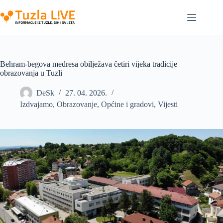
Skip
to
content
Behram-begova medresa obilježava četiri vijeka tradicije
obrazovanja u Tuzli
DeSk
27. 04. 2026.
Izdvajamo
,
Obrazovanje
,
Općine i gradovi
,
Vijesti