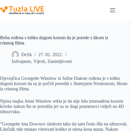
Skip
to
content
Beba rođena s toliko dugom kosom da je porede s likom iz
crtanog filma
DeSk
27. 02. 2022.
Izdvajamo
,
Vijesti
,
Zanimljivosti
Djevojčica Georgette Winslow iz Južne Dakote rođena je s toliko
dugom kosom da su je počeli porediti s Jimmyjem Neutronom, likom
iz crtanog filma.
Njena majka Jenni Winslow rekla je da nije bila iznenađena kosom
kćerke nakon što se porodila jer su se dugi pramenovi vidjeli na 4D
ultrazvuku.
“Georgette ima Downov sindrom tako da sam često išla na ultrazvuk.
Liječnik nije mogao vjerovati koliko je njena kosa gusta. Nakon